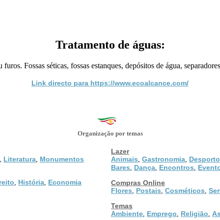
Tratamento de águas:
furos. Fossas séticas, fossas estanques, depósitos de água, separadores 
Link directo para https://www.ecoalcance.com/
Organização por temas
Lazer
Literatura
Monumentos
Animais
Gastronomia
Desporto
,
,
,
,
Bares
Dança
Encontros
Event
,
,
,
reito
História
Economia
,
,
Compras Online
Flores
Postais
Cosméticos
Ser
,
,
,
Temas
Ambiente
Emprego
Religião
As
,
,
,