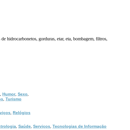
de hidrocarbonetos, gorduras, etar, eta, bombagem, filtros,
Humor
Sexo
,
,
,
os
Turismo
,
viços
Relógios
,
trologia
Saúde
Serviços
Tecnologias de Informação
,
,
,