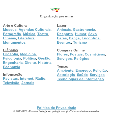
Organização por temas
Arte e Cultura
Lazer
Museus
Agendas Culturais
Animais
Gastronomia
,
,
,
,
Fotografia
Música
Teatro
Desporto
Humor
Sexo
,
,
,
,
,
,
Cinema
Literatura
Bares
Dança
Encontros
,
,
,
,
,
Monumentos
Eventos
Turismo
,
Ciências
Compras Online
Filosofia
Medicina
,
,
Flores
Postais
Cosméticos
,
,
,
Psicologia
Política
Gestão
,
,
,
Serviços
Relógios
,
Engenharia
Direito
História
,
,
,
Temas
Economia
Ambiente
Emprego
Religião
,
,
,
Informação
Astrologia
Saúde
Serviços
,
,
,
Revistas
Internet
Rádio
,
,
,
Tecnologias de Informação
Televisão
Jornais
,
Política de Privacidade
© 2003-2026 - Encontre Portugal em portugal.com.pt - Todos os direitos reservados.