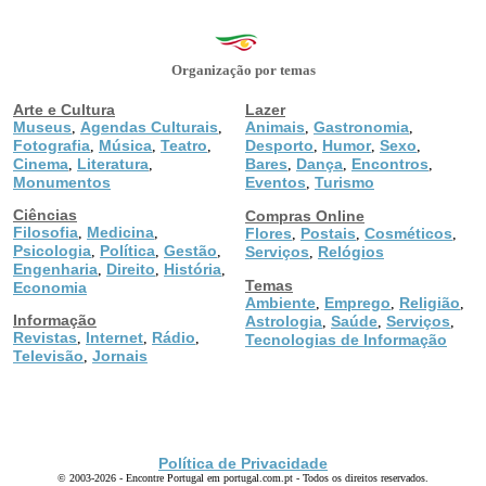
Organização por temas
Arte e Cultura
Lazer
Museus
Agendas Culturais
Animais
Gastronomia
,
,
,
,
Fotografia
Música
Teatro
Desporto
Humor
Sexo
,
,
,
,
,
,
Cinema
Literatura
Bares
Dança
Encontros
,
,
,
,
,
Monumentos
Eventos
Turismo
,
Ciências
Compras Online
Filosofia
Medicina
,
,
Flores
Postais
Cosméticos
,
,
,
Psicologia
Política
Gestão
,
,
,
Serviços
Relógios
,
Engenharia
Direito
História
,
,
,
Temas
Economia
Ambiente
Emprego
Religião
,
,
,
Informação
Astrologia
Saúde
Serviços
,
,
,
Revistas
Internet
Rádio
,
,
,
Tecnologias de Informação
Televisão
Jornais
,
Política de Privacidade
© 2003-2026 - Encontre Portugal em portugal.com.pt - Todos os direitos reservados.