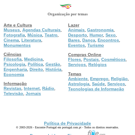
Organização por temas
Arte e Cultura
Lazer
Museus
Agendas Culturais
Animais
Gastronomia
,
,
,
,
Fotografia
Música
Teatro
Desporto
Humor
Sexo
,
,
,
,
,
,
Cinema
Literatura
Bares
Dança
Encontros
,
,
,
,
,
Monumentos
Eventos
Turismo
,
Ciências
Compras Online
Filosofia
Medicina
,
,
Flores
Postais
Cosméticos
,
,
,
Psicologia
Política
Gestão
,
,
,
Serviços
Relógios
,
Engenharia
Direito
História
,
,
,
Temas
Economia
Ambiente
Emprego
Religião
,
,
,
Informação
Astrologia
Saúde
Serviços
,
,
,
Revistas
Internet
Rádio
,
,
,
Tecnologias de Informação
Televisão
Jornais
,
Política de Privacidade
© 2003-2026 - Encontre Portugal em portugal.com.pt - Todos os direitos reservados.