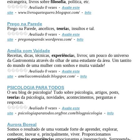
estrangeira, livros sobre
filosofia
, política, etc.
Avaliado 0 vezes -
Avalie este
- www.livroquetequero.blogspot.com/ -
site
Info
Prego na Parede
Prego na Parede, ancelices,
teoria
s, insultos e tal.
Avaliado 0 vezes -
Avalie este
- pregonaparede.wordpress.com/ -
site
Info
Amélia com Vaidade
Receitas, dicas, técnicas,
experiência
s, livros; um pouco do universo
da Gastronomia através do olhar de uma estudante da área. Um tantito
do mundo de uma mulher com sonhos e muita vaidade!
Avaliado 0 vezes -
Avalie este
- ameliacomvaidade.blogspot.com/ -
site
Info
PSICOLOGIA PARA TODOS
O seu blog de psicologia! Tudo sobre psicologia, artigos, posts,
teoria
s da psicologia, novidades, acontecimentos, perguntas e
respostas.
Avaliado 0 vezes -
Avalie este
- psicologiaparatodos.orgfree.com/blogpsicologia -
site
Info
Aurora Boreal
Somos o resultado de uma vontade forte de aprender, explorar,
conhecer, inovar e, principalmente, viver. Proporcionamos
experiência
s
experiência
s emocionantes e inesquecíveis. Surpreenda-