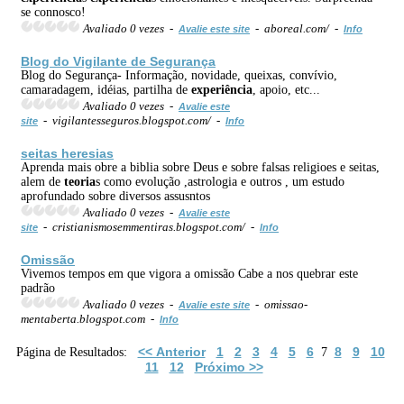
se connosco!
Avaliado 0 vezes -
- aboreal.com/ -
Avalie este site
Info
Blog do Vigilante de Segurança
Blog do Segurança- Informação, novidade, queixas, convívio,
camaradagem, idéias, partilha de
experiência
, apoio, etc...
Avaliado 0 vezes -
Avalie este
- vigilantesseguros.blogspot.com/ -
site
Info
seitas heresias
Aprenda mais obre a biblia sobre Deus e sobre falsas religioes e seitas,
alem de
teoria
s como evolução ,astrologia e outros , um estudo
aprofundado sobre diversos assusntos
Avaliado 0 vezes -
Avalie este
- cristianismosemmentiras.blogspot.com/ -
site
Info
Omissão
Vivemos tempos em que vigora a omissão Cabe a nos quebrar este
padrão
Avaliado 0 vezes -
- omissao-
Avalie este site
mentaberta.blogspot.com -
Info
<< Anterior
1
2
3
4
5
6
8
9
10
Página de Resultados:
7
11
12
Próximo >>