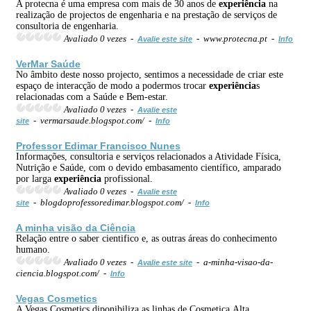
A protecna é uma empresa com mais de 30 anos de
experiência
na
realização de projectos de engenharia e na prestação de serviços de
consultoria de engenharia.
Avaliado 0 vezes -
- www.protecna.pt -
Avalie este site
Info
VerMar Saúde
No âmbito deste nosso projecto, sentimos a necessidade de criar este
espaço de interacção de modo a podermos trocar
experiência
s
relacionadas com a Saúde e Bem-estar.
Avaliado 0 vezes -
Avalie este
- vermarsaude.blogspot.com/ -
site
Info
Professor Edimar Francisco Nunes
Informações, consultoria e serviços relacionados a Atividade Física,
Nutrição e Saúde, com o devido embasamento científico, amparado
por larga
experiência
profissional.
Avaliado 0 vezes -
Avalie este
- blogdoprofessoredimar.blogspot.com/ -
site
Info
A minha visão da Ciência
Relação entre o saber cientifico e, as outras áreas do conhecimento
humano.
Avaliado 0 vezes -
- a-minha-visao-da-
Avalie este site
ciencia.blogspot.com/ -
Info
Vegas Cosmetics
A Vegas Cosmetics diponibiliza as linhas de Cosmetica,Alta