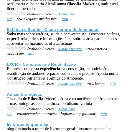
perfumaria e Joalharia Alemã numa
filosofia
Marketing multinivel
lider de mercado.
Avaliado 0 vezes -
Avalie este
- www.vegascosmetics.net/ -
site
Info
Estética e Saúde - O seu mundo de bem-estar
Saiba mais sobre estética, saúde e bem-estar. Aqui encontra notícias,
experiência
s, dicas e informações úteis sobre a área para que possa
aproveitar ao máximo as ofertas actuais.
Avaliado 0 vezes -
- www.estetica-
Avalie este site
saude.com -
Info
LXCR – Construção e Reabilitação
Empresa com vasta
experiência
na construção, remodelação e
reabilitação de andares, espaços comerciais e prédios. Aposta numa
Construção Sustentável e Amiga do Ambiente.
Avaliado 0 vezes -
- www.lxcr.pt -
Avalie este site
Info
Armas Biológicas
Trabalho de
Filosofia
(video) - ética e tecnociência confrontam-se -
armas biológicas ébola, anthrax, botulismo, variola
Avaliado 0 vezes -
Avalie este
- eticatecnocienciaarmasbiologicas.blogspot.com/ -
site
Info
livro que te quero ler
blog destinado a tratar de livros em geral: literatura nacional e