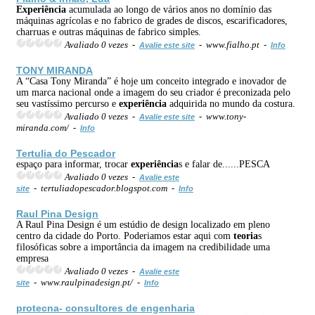
Experiência
acumulada ao longo de vários anos no domínio das
máquinas agrícolas e no fabrico de grades de discos, escarificadores,
charruas e outras máquinas de fabrico simples.
Avaliado 0 vezes -
- www.fialho.pt -
Avalie este site
Info
TONY MIRANDA
A “Casa Tony Miranda” é hoje um conceito integrado e inovador de
um marca nacional onde a imagem do seu criador é preconizada pelo
seu vastíssimo percurso e
experiência
adquirida no mundo da costura.
Avaliado 0 vezes -
- www.tony-
Avalie este site
miranda.com/ -
Info
Tertulia do Pescador
espaço para informar, trocar
experiência
s e falar de......PESCA
Avaliado 0 vezes -
Avalie este
- tertuliadopescador.blogspot.com -
site
Info
Raul Pina Design
A Raul Pina Design é um estúdio de design localizado em pleno
centro da cidade do Porto. Poderiamos estar aqui com
teoria
s
filosóficas sobre a importância da imagem na credibilidade uma
empresa
Avaliado 0 vezes -
Avalie este
- www.raulpinadesign.pt/ -
site
Info
protecna- consultores de engenharia