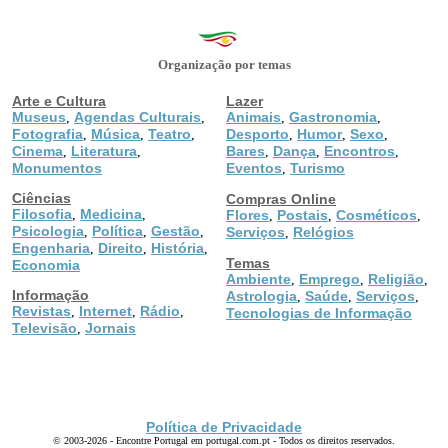
Organização por temas
Arte e Cultura
Lazer
Museus
Agendas Culturais
Animais
Gastronomia
,
,
,
,
Fotografia
Música
Teatro
Desporto
Humor
Sexo
,
,
,
,
,
,
Cinema
Literatura
Bares
Dança
Encontros
,
,
,
,
,
Monumentos
Eventos
Turismo
,
Ciências
Compras Online
Filosofia
Medicina
,
,
Flores
Postais
Cosméticos
,
,
,
Psicologia
Política
Gestão
,
,
,
Serviços
Relógios
,
Engenharia
Direito
História
,
,
,
Temas
Economia
Ambiente
Emprego
Religião
,
,
,
Informação
Astrologia
Saúde
Serviços
,
,
,
Revistas
Internet
Rádio
,
,
,
Tecnologias de Informação
Televisão
Jornais
,
Política de Privacidade
© 2003-2026 - Encontre Portugal em portugal.com.pt - Todos os direitos reservados.