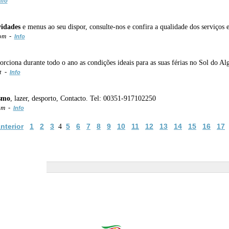
nfo
vidades
e menus ao seu dispor, consulte-nos e confira a qualidade dos serviços 
com -
Info
orciona durante todo o ano as condições ideais para as suas férias no Sol do Al
pt -
Info
smo
, lazer, desporto, Contacto. Tel: 00351-917102250
om -
Info
nterior
1
2
3
5
6
7
8
9
10
11
12
13
14
15
16
17
4