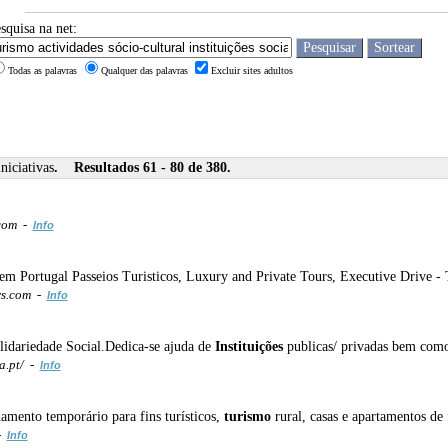
squisa na net:
Todas as palavras
Qualquer das palavras
Excluir sites adultos
iniciativas
. Resultados 61 - 80 de 380.
.com -
Info
s em Portugal Passeios Turisticos, Luxury and Private Tours, Executive Drive -
rs.com -
Info
lidariedade Social.Dedica-se ajuda de
Instituições
publicas/ privadas bem como 
.pt/ -
Info
damento temporário para fins turísticos,
turismo
rural, casas e apartamentos de 
 -
Info