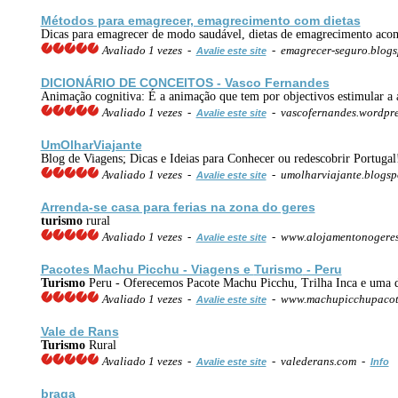
Métodos para emagrecer, emagrecimento com dietas
Dicas para emagrecer de modo saudável, dietas de emagrecimento acom
Avaliado 1 vezes -
- emagrecer-seguro.blog
Avalie este site
DICIONÁRIO DE CONCEITOS - Vasco Fernandes
Animação cognitiva: É a animação que tem por objectivos estimular a a
Avaliado 1 vezes -
- vascofernandes.wordpre
Avalie este site
UmOlharViajante
Blog de Viagens; Dicas e Ideias para Conhecer ou redescobrir Portugal
Avaliado 1 vezes -
- umolharviajante.blogsp
Avalie este site
Arrenda-se casa para ferias na zona do geres
turismo
rural
Avaliado 1 vezes -
- www.alojamentonogeres
Avalie este site
Pacotes Machu Picchu - Viagens e
Turismo
- Peru
Turismo
Peru - Oferecemos Pacote Machu Picchu, Trilha Inca e uma di
Avaliado 1 vezes -
- www.machupicchupacot
Avalie este site
Vale de Rans
Turismo
Rural
Avaliado 1 vezes -
- valederans.com -
Avalie este site
Info
braga