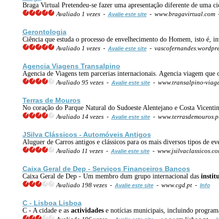
Braga Virtual Pretendeu-se fazer uma apresentação diferente de uma ci
Avaliado 1 vezes -
- www.bragavirtual.com
Avalie este site
Gerontologia
Ciência que estuda o processo de envelhecimento do Homem, isto é, inv
Avaliado 1 vezes -
- vascofernandes.wordpre
Avalie este site
Agencia Viagens Transalpino
Agencia de Viagens tem parcerias internacionais. Agencia viagem que o
Avaliado 95 vezes -
- www.transalpino-viage
Avalie este site
Terras de Mouros
No coração do Parque Natural do Sudoeste Alentejano e Costa Vicentin
Avaliado 14 vezes -
- www.terrasdemouros.p
Avalie este site
JSilva Clássicos - Automóveis Antigos
Aluguer de Carros antigos e clássicos para os mais diversos tipos de eve
Avaliado 11 vezes -
- www.jsilvaclassicos.c
Avalie este site
Caixa Geral de Dep - Serviços Financeiros Bancos
Caixa Geral de Dep - Um membro dum grupo internacional das
instit
Avaliado 198 vezes -
- www.cgd.pt -
Avalie este site
Info
C - Lisboa Lisboa
C - A cidade e as
actividades
e notícias municipais, incluindo program