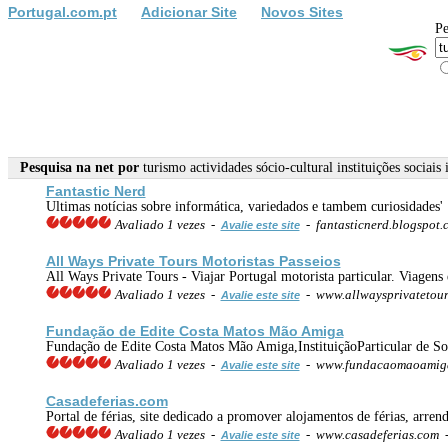
Portugal.com.pt
Adicionar Site
Novos Sites
Pe
Pesquisa na net por
turismo actividades sócio-cultural instituições sociais 
Fantastic Nerd
Ultimas notícias sobre informática, variedados e tambem curiosidades'
Avaliado 1 vezes -
- fantasticnerd.blogspot
Avalie este site
All Ways Private Tours Motoristas Passeios
All Ways Private Tours - Viajar Portugal motorista particular. Viagen
Avaliado 1 vezes -
- www.allwaysprivatetou
Avalie este site
Fundação de Edite Costa Matos Mão Amiga
Fundação de Edite Costa Matos Mão Amiga,InstituiçãoParticular de So
Avaliado 1 vezes -
- www.fundacaomaoamiga
Avalie este site
Casadeferias.com
Portal de férias, site dedicado a promover alojamentos de férias, arren
Avaliado 1 vezes -
- www.casadeferias.com
Avalie este site