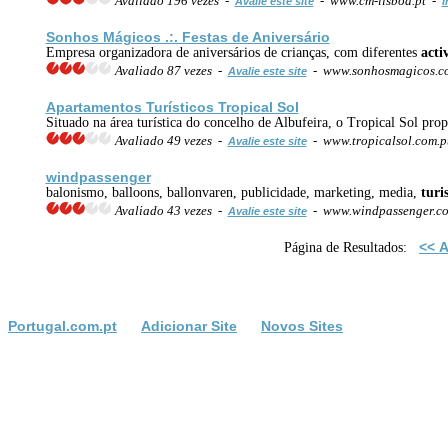
Avaliado 196 vezes -
- www.cm-lisboa.pt -
Avalie este site
I
Sonhos Mágicos .:. Festas de Aniversário
Empresa organizadora de aniversários de crianças, com diferentes
acti
Avaliado 87 vezes -
- www.sonhosmagicos.
Avalie este site
Apartamentos Turísticos Tropical Sol
Situado na área turística do concelho de Albufeira, o Tropical Sol prop
Avaliado 49 vezes -
- www.tropicalsol.com.
Avalie este site
windpassenger
balonismo, balloons, ballonvaren, publicidade, marketing, media,
turi
Avaliado 43 vezes -
- www.windpassenger.c
Avalie este site
<< A
Página de Resultados:
Portugal.com.pt
Adicionar Site
Novos Sites