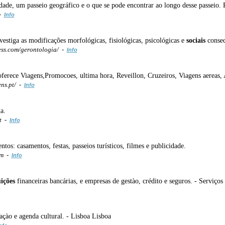
dade, um passeio geográfico e o que se pode encontrar ao longo desse passeio. 
 -
Info
estiga as modificações morfológicas, fisiológicas, psicológicas e
sociais
consec
ss.com/gerontologia/ -
Info
ferece Viagens,Promocoes, ultima hora, Reveillon, Cruzeiros, Viagens aereas,
ns.pt/ -
Info
a.
t -
Info
ntos: casamentos, festas, passeios turísticos, filmes e publicidade.
om -
Info
uições
financeiras bancárias, e empresas de gestào, crédito e seguros. - Serviço
açào e agenda cultural. - Lisboa Lisboa