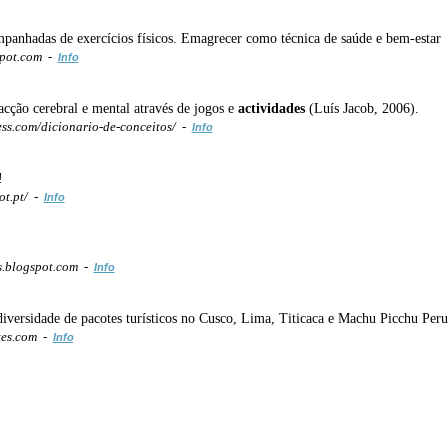
panhadas de exercícios físicos. Emagrecer como técnica de saúde e bem-estar
spot.com -
Info
cção cerebral e mental através de jogos e
actividades
(Luís Jacob, 2006).
ss.com/dicionario-de-conceitos/ -
Info
!
ot.pt/ -
Info
.blogspot.com -
Info
versidade de pacotes turísticos no Cusco, Lima, Titicaca e Machu Picchu Per
es.com -
Info