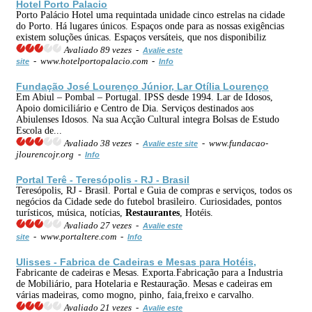
Hotel Porto Palacio
Porto Palácio Hotel uma requintada unidade cinco estrelas na cidade
do Porto. Há lugares únicos. Espaços onde para as nossas exigências
existem soluções únicas. Espaços versáteis, que nos disponibiliz
Avaliado 89 vezes -
Avalie este
- www.hotelportopalacio.com -
site
Info
Fundação José Lourenço Júnior, Lar Otília Lourenço
Em Abiul – Pombal – Portugal. IPSS desde 1994. Lar de Idosos,
Apoio domiciliário e Centro de Dia. Serviços destinados aos
Abiulenses Idosos. Na sua Acção Cultural integra Bolsas de Estudo
Escola de...
Avaliado 38 vezes -
- www.fundacao-
Avalie este site
jlourencojr.org -
Info
Portal Terê - Teresópolis - RJ - Brasil
Teresópolis, RJ - Brasil. Portal e Guia de compras e serviços, todos os
negócios da Cidade sede do futebol brasileiro. Curiosidades, pontos
turísticos, música, notícias,
Restaurantes
, Hotéis.
Avaliado 27 vezes -
Avalie este
- www.portaltere.com -
site
Info
Ulisses - Fabrica de Cadeiras e Mesas para Hotéis,
Fabricante de cadeiras e Mesas. Exporta.Fabricação para a Industria
de Mobiliário, para Hotelaria e Restauração. Mesas e cadeiras em
várias madeiras, como mogno, pinho, faia,freixo e carvalho.
Avaliado 21 vezes -
Avalie este