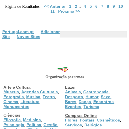
<< Anterior
1
2
4
5
6
7
8
9
10
Página de Resultados:
3
11
Próximo >>
Portugal.com.pt
Adicionar
Site
Novos Sites
Organização por temas
Arte e Cultura
Lazer
Museus
Agendas Culturais
Animais
Gastronomia
,
,
,
,
Fotografia
Música
Teatro
Desporto
Humor
Sexo
,
,
,
,
,
,
Cinema
Literatura
Bares
Dança
Encontros
,
,
,
,
,
Monumentos
Eventos
Turismo
,
Ciências
Compras Online
Filosofia
Medicina
,
,
Flores
Postais
Cosméticos
,
,
,
Psicologia
Política
Gestão
,
,
,
Serviços
Relógios
,