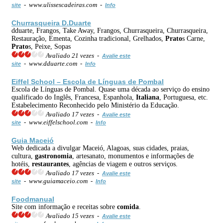
- www.ulissescadeiras.com -
site
Info
Churrasqueira D.Duarte
dduarte, Frangos, Take Away, Frangos, Churrasqueira, Churrasqueira,
Restauração, Ementa, Cozinha tradicional, Grelhados,
Prato
s Carne,
Prato
s, Peixe, Sopas
Avaliado 21 vezes -
Avalie este
- www.dduarte.com -
site
Info
Eiffel School – Escola de Línguas de Pombal
Escola de Línguas de Pombal. Quase uma década ao serviço do ensino
qualificado do Inglês, Francesa, Espanhola,
Italiana
, Portuguesa, etc.
Estabelecimento Reconhecido pelo Ministério da Educação.
Avaliado 17 vezes -
Avalie este
- www.eiffelschool.com -
site
Info
Guia Maceió
Web dedicada a divulgar Maceió, Alagoas, suas cidades, praias,
cultura,
gastronomia
, artesanato, monumentos e informações de
hotéis,
restaurantes
, agências de viagem e outros serviços.
Avaliado 17 vezes -
Avalie este
- www.guiamaceio.com -
site
Info
Foodmanual
Site com informação e receitas sobre
comida
.
Avaliado 15 vezes -
Avalie este