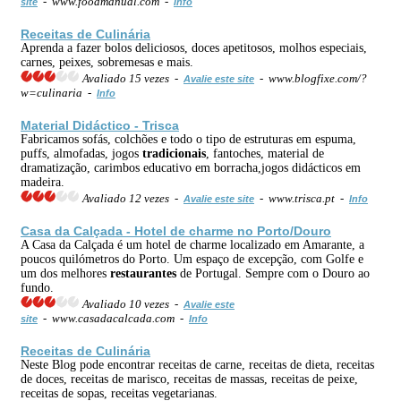
- www.foodmanual.com -
site
Info
Receitas de Culinária
Aprenda a fazer bolos deliciosos, doces apetitosos, molhos especiais,
carnes, peixes, sobremesas e mais.
Avaliado 15 vezes -
- www.blogfixe.com/?
Avalie este site
w=culinaria -
Info
Material Didáctico - Trisca
Fabricamos sofás, colchões e todo o tipo de estruturas em espuma,
puffs, almofadas, jogos
tradicionais
, fantoches, material de
dramatização, carimbos educativo em borracha,jogos didácticos em
madeira.
Avaliado 12 vezes -
- www.trisca.pt -
Avalie este site
Info
Casa da Calçada - Hotel de charme no Porto/Douro
A Casa da Calçada é um hotel de charme localizado em Amarante, a
poucos quilómetros do Porto. Um espaço de excepção, com Golfe e
um dos melhores
restaurantes
de Portugal. Sempre com o Douro ao
fundo.
Avaliado 10 vezes -
Avalie este
- www.casadacalcada.com -
site
Info
Receitas de Culinária
Neste Blog pode encontrar receitas de carne, receitas de dieta, receitas
de doces, receitas de marisco, receitas de massas, receitas de peixe,
receitas de sopas, receitas vegetarianas.