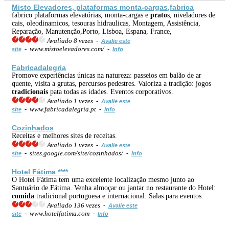
Misto Elevadores, plataformas monta-cargas,fabrica
fabrico plataformas elevatórias, monta-cargas e
prato
s, niveladores de
cais, oleodinamicos, tesouras hidraulicas, Montagem, Assistência,
Reparação, Manutenção,Porto, Lisboa, Espana, France,
Avaliado 8 vezes -
Avalie este
- www.mistoelevadores.com/ -
site
Info
Fabricadalegria
Promove experiências únicas na natureza: passeios em balão de ar
quente, visita a grutas, percursos pedestres. Valoriza a tradição: jogos
tradicionais
pata todas as idades. Eventos corporativos.
Avaliado 1 vezes -
Avalie este
- www.fabricadalegria.pt -
site
Info
Cozinhados
Receitas e melhores sites de receitas.
Avaliado 1 vezes -
Avalie este
- sites.google.com/site/cozinhados/ -
site
Info
Hotel Fátima ****
O Hotel Fátima tem uma excelente localização mesmo junto ao
Santuário de Fátima. Venha almoçar ou jantar no restaurante do Hotel:
comida
tradicional portuguesa e internacional. Salas para eventos.
Avaliado 136 vezes -
Avalie este
- www.hotelfatima.com -
site
Info