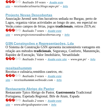
Avaliado 10 vezes -
Avalie este
- receitasdeculinaria.blogs.sapo.pt/ -
site
Info
Projecto Novas Descobertas
Associação Juvenil sem fins lucrativos sediada no Burgau, perto de
Lagos, organiza várias actividades ao longo do ano, em especial no
Verão,como campos de férias, jogos
tradicionais
, retiros ZEN,etc
Avaliado 7 vezes -
Avalie este
- www.projectonovasdescobertas.org -
site
Info
GSN Construções e Representações, Lda
O Sistema de Construção GSN apresenta incontestáveis vantagens em
relação aos métodos
tradicionais
, Segurança, Conforto, Manutenção,
Rapidez de Execução, Valor Imobiliário, Versatilidade.
Avaliado 3 vezes -
- www.gsn.pt/ -
Avalie este site
Info
receitashummm
Receitas e culinária,remédios caseiros, etc.
Avaliado 3 vezes -
Avalie este
- receitashummm.webnode.com -
site
Info
Restaurante Abrigo do Pastor
Restaurante Tpico Abrigo do Pastor,
Gastronomia
Tradicional
Portuguesa, Espetada Regional, Bife de Atum, Espada
Avaliado 2 vezes -
Avalie este
- www.abrigodopastor.com -
site
Info