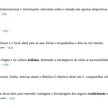
/internacional e informações relevantes sobre o mundo das apostas desportivas 
 -
Info
 -
Info
ort é o local ideal para as suas férias e escapadinhas a dois ou em familia.
com/ -
Info
 língua e da cultura
italiana
, destinado a estrangeiros de todas as nacionalida
/ -
Info
cursos, hotéis, notícias atuais e História.O objetivo deste site é compartilhar i
m dicas úteis para entender vantagens e disvantagens dos seguros
tradicionais
e
.com/ -
Info