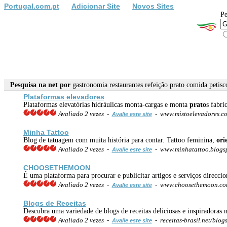
Portugal.com.pt
Adicionar Site
Novos Sites
Pe
Pesquisa na net por
gastronomia restaurantes refeição prato comida petisco
Plataformas elevadores
Plataformas elevatórias hidráulicas monta-cargas e monta
prato
s fabri
Avaliado 2 vezes -
- www.mistoelevadores.c
Avalie este site
Minha Tattoo
Blog de tatuagem com muita história para contar. Tattoo feminina,
ori
Avaliado 2 vezes -
- www.minhatattoo.blogs
Avalie este site
CHOOSETHEMOON
É uma plataforma para procurar e publicitar artigos e serviços direcci
Avaliado 2 vezes -
- www.choosethemoon.co
Avalie este site
Blogs de Receitas
Descubra uma variedade de blogs de receitas deliciosas e inspiradoras 
Avaliado 2 vezes -
- receitas-brasil.net/blog
Avalie este site