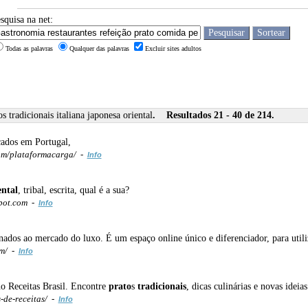
squisa na net:
Todas as palavras
Qualquer das palavras
Excluir sites adultos
s tradicionais italiana japonesa oriental
. Resultados 21 - 40 de 214.
cados em Portugal,
om/plataformacarga/ -
Info
ental
, tribal, escrita, qual é a sua?
pot.com -
Info
onados ao mercado do luxo. É um espaço online único e diferenciador, para util
m/ -
Info
no Receitas Brasil. Encontre
prato
s
tradicionais
, dicas culinárias e novas ideia
s-de-receitas/ -
Info