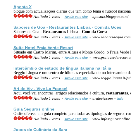
Aposta X
blogue com actualizações diárias que tem como tema o futebol nacional
Avaliado 1 vezes -
- apostax.blogspot.com/
Avalie este site
Sabores de Goa -
Restaurantes
Lisboa -
Comida
Goes
Sabores de Goa -
Restaurantes
Lisboa -
Comida
Goesa
Avaliado 1 vezes -
- www.saboresdegoa.com
Avalie este site
Suite Hotel Praia Verde Resort
Situado em Castro Marim, entre Altura e Monte Gordo, o Praia Verde Res
Avaliado 1 vezes -
- www.praiaverderesort.
Avalie este site
Intercâmbio de estudo de língua
italiana
na Itália
Reggio Lingua é um centro de idiomas especializado no intercambio da
Avaliado 1 vezes -
- www.reggiolingua.it/pt
Avalie este site
Art de Viv - Vive La France!
Aqui você vai encontrar artigos relacionados à cultura,
restaurantes
, 
Avaliado 1 vezes -
- artdeviv.com -
Avalie este site
Info
Guia Seguros online
O site oferece um guia completo para todas as tipologias de seguro, co
Avaliado 1 vezes -
- www.infosegurosonline
Avalie este site
Jogos de Culinária da Sara