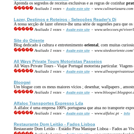
Aprenda os segredos de receitas exclusivas e as regras de cozinhar
prat
Avaliado 1 vezes -
- www.culinariasara.com
Avalie este site
Lazer, Destinos e Roteiros - Selecções Reader's Di
A nossa secção de lazer oferece-lhe uma série de sugestões para que os 
Avaliado 1 vezes -
- www.seleccoes.pt/viver/
Avalie este site
Site do Oriente
Blog dedicado à cultura e entretenimento
oriental
, com muitas curiosid
Avaliado 1 vezes -
- www.sitedooriente.com
Avalie este site
All Ways Private Tours Motoristas Passeios
All Ways Private Tours - Viajar Portugal motorista particular. Viagen
Avaliado 1 vezes -
- www.allwaysprivatetou
Avalie este site
Bloogwi
Um blogue com os meus maiores vícios ; desenhar, wallpapers , amostras
Avaliado 1 vezes -
- www.bloogwi.blogspot
Avalie este site
Alfaloc Transportes Expresso Lda
A alfaloc é uma empresa 100% portuguesa que atua no transporte expr
Avaliado 1 vezes -
- www.alfaloc.pt -
Avalie este site
Info
Restaurante Dom Leitão - Fados Lisboa
Restaurante Dom Leitão - Estádio Pina Manique Lisboa - Fados ao Vi