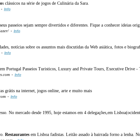
o
s clássicos na série de jogos de Culinária da Sara.
 -
Info
seus passeios sejam sempre divertidos e diferentes. Fique a conhecer ideias ori
lazer/ -
Info
ades, notícias sobre os assuntos mais discutidas da Web asiática, fotos e biogr
/ -
Info
s em Portugal Passeios Turisticos, Luxury and Private Tours, Executive Drive -
rs.com -
Info
 grátis na internet, jogos online, arte e muito mais
.com -
Info
esso. No mercado desde 1995, hoje estamos em 4 delegações,em Lisboa(ociden
vo.
Restaurantes
em Lisboa fadistas. Leitão assado à bairrada forno a lenha. Noi