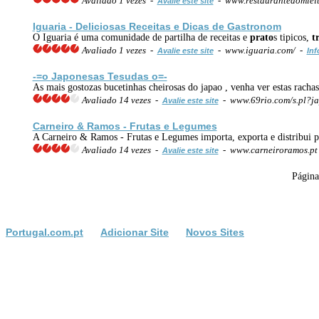
Avaliado 1 vezes -
- www.restaurantedomlei
Avalie este site
Iguaria - Deliciosas Receitas e Dicas de Gastronom
O Iguaria é uma comunidade de partilha de receitas e
prato
s tipicos,
t
Avaliado 1 vezes -
- www.iguaria.com/ -
Avalie este site
Inf
-=o
Japonesa
s Tesudas o=-
As mais gostozas bucetinhas cheirosas do japao , venha ver estas racha
Avaliado 14 vezes -
- www.69rio.com/s.pl?ja
Avalie este site
Carneiro & Ramos - Frutas e Legumes
A Carneiro & Ramos - Frutas e Legumes importa, exporta e distribui pro
Avaliado 14 vezes -
- www.carneiroramos.p
Avalie este site
Págin
Portugal.com.pt
Adicionar Site
Novos Sites