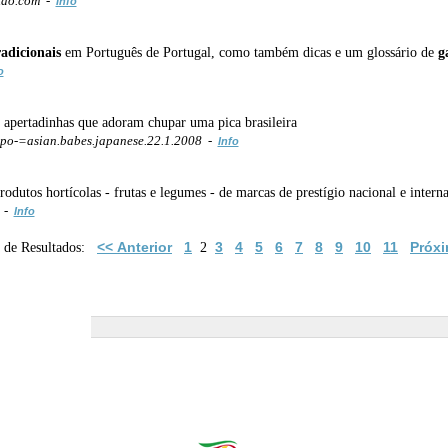
tao.com -
Info
radicionais
em Português de Portugal, como também dicas e um glossário de
g
o
s apertadinhas que adoram chupar uma pica brasileira
po-=asian.babes.japanese.22.1.2008 -
Info
dutos hortícolas - frutas e legumes - de marcas de prestígio nacional e interna
t -
Info
<< Anterior
1
3
4
5
6
7
8
9
10
11
Próxi
a de Resultados:
2