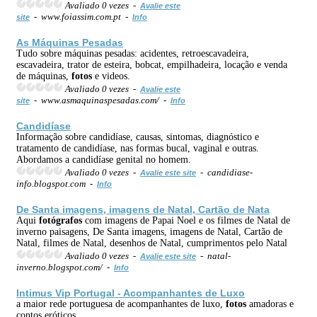
Avaliado 0 vezes -
Avalie este
- www.foiassim.com.pt -
site
Info
As Máquinas Pesadas
Tudo sobre máquinas pesadas: acidentes, retroescavadeira,
escavadeira, trator de esteira, bobcat, empilhadeira, locação e venda
de máquinas,
fotos
e videos.
Avaliado 0 vezes -
Avalie este
- www.asmaquinaspesadas.com/ -
site
Info
Candidíase
Informação sobre candidíase, causas, sintomas, diagnóstico e
tratamento de candidíase, nas formas bucal, vaginal e outras.
Abordamos a candidíase genital no homem.
Avaliado 0 vezes -
- candidiase-
Avalie este site
info.blogspot.com -
Info
De Santa imagens, imagens de Natal, Cartão de Nata
Aqui
fotógrafos
com imagens de Papai Noel e os filmes de Natal de
inverno paisagens, De Santa imagens, imagens de Natal, Cartão de
Natal, filmes de Natal, desenhos de Natal, cumprimentos pelo Natal
Avaliado 0 vezes -
- natal-
Avalie este site
inverno.blogspot.com/ -
Info
Intimus Vip Portugal - Acompanhantes de Luxo
a maior rede portuguesa de acompanhantes de luxo,
fotos
amadoras e
contos eróticos.