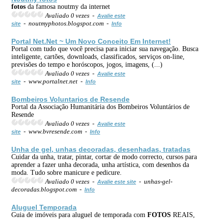
fotos
da famosa noutmy da internet
Avaliado 0 vezes -
Avalie este
- noutmyphotos.blogspot.com -
site
Info
Portal Net.Net ~ Um Novo Conceito Em Internet!
Portal com tudo que você precisa para iniciar sua navegação. Busca
inteligente, cartões, downloads, classificados, serviços on-line,
previsões do tempo e horóscopos, jogos, imagens, (...)
Avaliado 0 vezes -
Avalie este
- www.portalnet.net -
site
Info
Bombeiros Voluntarios de Resende
Portal da Associação Humanitária dos Bombeiros Voluntários de
Resende
Avaliado 0 vezes -
Avalie este
- www.bvresende.com -
site
Info
Unha de gel, unhas decoradas, desenhadas, tratadas
Cuidar da unha, tratar, pintar, cortar de modo correcto, cursos para
aprender a fazer unha decorada, unha artística, com desenhos da
moda. Tudo sobre manicure e pedicure.
Avaliado 0 vezes -
- unhas-gel-
Avalie este site
decoradas.blogspot.com -
Info
Aluguel Temporada
Guia de imóveis para aluguel de temporada com
FOTOS
REAIS,