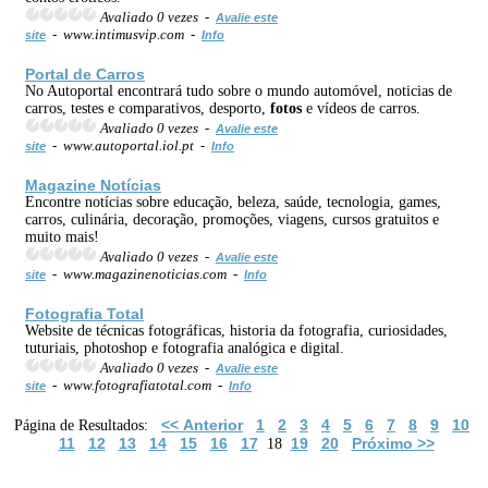
Avaliado 0 vezes -
Avalie este
- www.intimusvip.com -
site
Info
Portal de Carros
No Autoportal encontrará tudo sobre o mundo automóvel, noticias de
carros, testes e comparativos, desporto,
fotos
e vídeos de carros.
Avaliado 0 vezes -
Avalie este
- www.autoportal.iol.pt -
site
Info
Magazine Notícias
Encontre notícias sobre educação, beleza, saúde, tecnologia, games,
carros, culinária, decoração, promoções, viagens, cursos gratuitos e
muito mais!
Avaliado 0 vezes -
Avalie este
- www.magazinenoticias.com -
site
Info
Fotografia Total
Website de técnicas fotográficas, historia da fotografia, curiosidades,
tuturiais, photoshop e fotografia analógica e digital.
Avaliado 0 vezes -
Avalie este
- www.fotografiatotal.com -
site
Info
<< Anterior
1
2
3
4
5
6
7
8
9
10
Página de Resultados:
11
12
13
14
15
16
17
19
20
Próximo >>
18