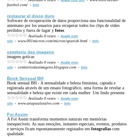
futebol.com/ -
Info
restaurar el disco duro
Software de recuperación de datos proporciona una funcionalidad de
antemano por los usuarios para recuperar todos los clips de video
perdidos y fuera de lugar y
fotos
.
Avaliado 0 vezes -
Avalie este
- www.001micron.com/micron/spanish.html -
site
Info
cemiterio das imagens
imagens goticas
Avaliado 0 vezes -
Avalie este
- cemiteriodasimagens.blogspot.com -
site
Info
Book Sensual BH
Book sensual BH - A sensualidade e beleza feminina, captada e
registrada através de um ensaio fotográfico, uma forma de revelar a
sensualidade e beleza que existe em cada mulher. Um lindo presente.
Avaliado 0 vezes -
Avalie este
- www.anapaulasalvo.com -
site
Info
Foi Assim
A Foi Assim transforma momentos naturais em memórias
inesquecíveis. As suas emoções, instantes especiais, eventos, produtos
e serviços ficam espontaneamente registados em
fotografias
com
qualidade.