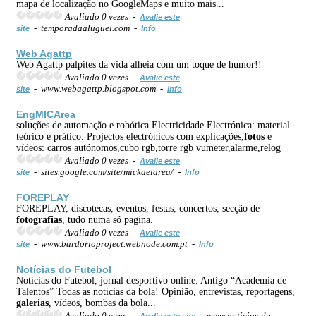
mapa de localização no GoogleMaps e muito mais...
Avaliado 0 vezes -
Avalie este
- temporadaaluguel.com -
site
Info
Web Agattp
Web Agattp palpites da vida alheia com um toque de humor!!
Avaliado 0 vezes -
Avalie este
- www.webagattp.blogspot.com -
site
Info
EngMICArea
soluções de automação e robótica.Electricidade Electrónica: material
teórico e prático. Projectos electrónicos com explicações,
fotos
e
vídeos: carros autónomos,cubo rgb,torre rgb vumeter,alarme,relog
Avaliado 0 vezes -
Avalie este
- sites.google.com/site/mickaelarea/ -
site
Info
FOREPLAY
FOREPLAY, discotecas, eventos, festas, concertos, secção de
fotografias
, tudo numa só pagina.
Avaliado 0 vezes -
Avalie este
- www.bardorioproject.webnode.com.pt -
site
Info
Notícias do Futebol
Notícias do Futebol, jornal desportivo online. Antigo “Academia de
Talentos” Todas as notícias da bola! Opinião, entrevistas, reportagens,
galerias
, vídeos, bombas da bola...
Avaliado 0 vezes -
- www.noticias-do-
Avalie este site