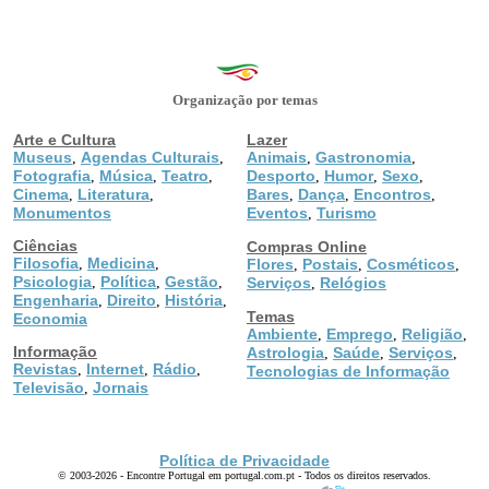
Organização por temas
Arte e Cultura
Lazer
Museus
Agendas Culturais
Animais
Gastronomia
,
,
,
,
Fotografia
Música
Teatro
Desporto
Humor
Sexo
,
,
,
,
,
,
Cinema
Literatura
Bares
Dança
Encontros
,
,
,
,
,
Monumentos
Eventos
Turismo
,
Ciências
Compras Online
Filosofia
Medicina
,
,
Flores
Postais
Cosméticos
,
,
,
Psicologia
Política
Gestão
,
,
,
Serviços
Relógios
,
Engenharia
Direito
História
,
,
,
Temas
Economia
Ambiente
Emprego
Religião
,
,
,
Informação
Astrologia
Saúde
Serviços
,
,
,
Revistas
Internet
Rádio
,
,
,
Tecnologias de Informação
Televisão
Jornais
,
Política de Privacidade
© 2003-2026 - Encontre Portugal em portugal.com.pt - Todos os direitos reservados.