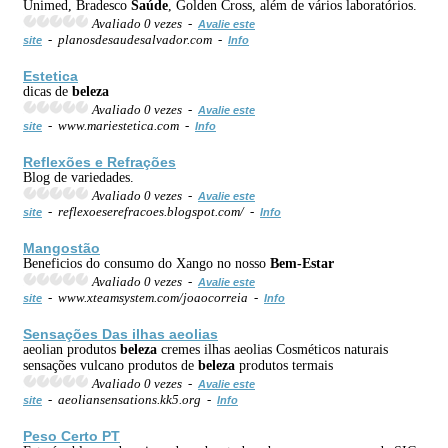
Unimed, Bradesco
Saúde
, Golden Cross, além de vários laboratórios.
Avaliado 0 vezes -
Avalie este
- planosdesaudesalvador.com -
site
Info
Estetica
dicas de
beleza
Avaliado 0 vezes -
Avalie este
- www.mariestetica.com -
site
Info
Reflexões e Refrações
Blog de variedades.
Avaliado 0 vezes -
Avalie este
- reflexoeserefracoes.blogspot.com/ -
site
Info
Mangostão
Beneficios do consumo do Xango no nosso
Bem-Estar
Avaliado 0 vezes -
Avalie este
- www.xteamsystem.com/joaocorreia -
site
Info
Sensações Das ilhas aeolias
aeolian produtos
beleza
cremes ilhas aeolias Cosméticos naturais
sensações vulcano produtos de
beleza
produtos termais
Avaliado 0 vezes -
Avalie este
- aeoliansensations.kk5.org -
site
Info
Peso Certo PT