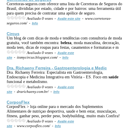
Corretoras-seguros.com oferece uma lista de Corretoras de Seguros do
Brasil, divididas por estado, cidade e por bairros: uma ferramenta útil
para quem precisa de contratar uma apólice de seguro.
Avaliado 0 vezes -
- www.corretoras-
Avalie este site
seguros.com/ -
Info
Circus
Um blog de com dicas de moda e tendências com consultoria de moda
gratuita, você também encontra:
beleza
, moda masculina, decoração,
moda teen, dicas de roupas para festas, casamentos e formaturas e m
Avaliado 0 vezes -
Avalie este
- itsmycircus.blogspot.com/ -
site
Info
Dra. Richaeny Ferreira - Gastroenterologia e Medic
Dra. Richaeny Ferreira: Especialista em Gastroenterologia,
Endoscopia e Medicina Integrativa em Vitória - ES. Foco em
saúde
funcional e metabolismo.
Avaliado 0 vezes -
Avalie este
- drarichaeny.com.br/ -
site
Info
CorposFlex
CorposFlex > loja online para o mercado dos Suplementos
Alimentares de nutriçao desportiva, saude e bem estar, musculaçao,
fitness, ganhar peso, perder peso, bodybuilding, muito mais.Confira!
Avaliado 0 vezes -
Avalie este
- www.corposflex.com/ -
site
Info