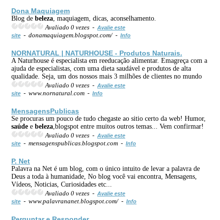
Dona Maquiagem
Blog de
beleza
, maquiagem, dicas, aconselhamento.
Avaliado 0 vezes -
Avalie este
- donamaquiagem.blogspot.com/ -
site
Info
NORNATURAL | NATURHOUSE - Produtos Naturais.
A Naturhouse é especialista em reeducação alimentar. Emagreça com a
ajuda de especialistas, com uma dieta saudável e produtos de alta
qualidade. Seja, um dos nossos mais 3 milhões de clientes no mundo
Avaliado 0 vezes -
Avalie este
- www.nornatural.com -
site
Info
MensagensPublicas
Se procuras um pouco de tudo chegaste ao sitio certo da web! Humor,
saúde
e
beleza
,blogspot entre muitos outros temas... Vem confirmar!
Avaliado 0 vezes -
Avalie este
- mensagenspublicas.blogspot.com -
site
Info
P. Net
Palavra na Net é um blog, com o único intuito de levar a palavra de
Deus a toda à humanidade, No blog você vai encontra, Mensagens,
Vídeos, Noticias, Curiosidades etc...
Avaliado 0 vezes -
Avalie este
- www.palavrananet.blogspot.com/ -
site
Info
Perguntar e Responder