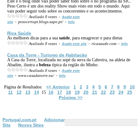
Este é o blog onde vais poder saber todo sobre o no programa da SIC.
Peso Certo é um dos reality Show mais visto em todo o mundo. Aqui
vais poder seguir todo sobre os concorrentes e os acontecimentos.
Avaliado 0 vezes -
Avalie este
- pesocertopt.blogs.sapo.pt/ -
site
Info
Rica
Saúde
As melhores dicas para a sua
saúde
, para emagrecer e para dietas
Avaliado 0 vezes -
- ricasaude.com -
Avalie este site
Info
Casa da Torre - Turismo de Habitação
A Casa da Torre, localizada no sopé da serra da Cabreira, na aldeia de
Abadim, ilustra a
beleza
típica da região do Minho.
Avaliado 0 vezes -
Avalie este
- www.casadatorre.eu/ -
site
Info
<< Anterior
1
2
3
4
5
6
7
8
9
10
Página de Resultados:
11
12
13
14
16
17
18
19
20
21
22
23
24
25
15
Próximo >>
Portugal.com.pt
Adicionar
Site
Novos Sites