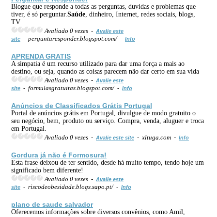
Blogue que responde a todas as perguntas, duvidas e problemas que
tiver, é só perguntar.
Saúde
, dinheiro, Internet, redes sociais, blogs,
TV
Avaliado 0 vezes -
Avalie este
- perguntaresponder.blogspot.com/ -
site
Info
APRENDA GRATIS
A simpatia é um recurso utilizado para dar uma força a mais ao
destino, ou seja, quando as coisas parecem não dar certo em sua vida
Avaliado 0 vezes -
Avalie este
- formulasgratuitas.blogspot.com/ -
site
Info
Anúncios de Classificados Grátis Portugal
Portal de anúncios grátis em Portugal, divulgue de modo gratuito o
seu negócio, bem, produto ou serviço. Compra, venda, aluguer e troca
em Portugal.
Avaliado 0 vezes -
- xltuga.com -
Avalie este site
Info
Gordura já não é Formosura!
Esta frase deixou de ter sentido, desde há muito tempo, tendo hoje um
significado bem diferente!
Avaliado 0 vezes -
Avalie este
- riscodeobesidade.blogs.sapo.pt/ -
site
Info
plano de saude salvador
Oferecemos informações sobre diversos convênios, como Amil,