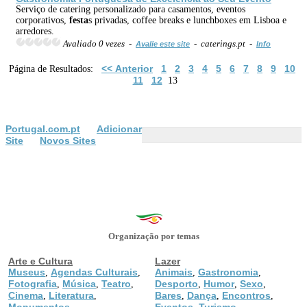
Serviço de catering personalizado para casamentos, eventos
corporativos,
festa
s privadas, coffee breaks e lunchboxes em Lisboa e
arredores.
Avaliado 0 vezes -
- caterings.pt -
Avalie este site
Info
<< Anterior
1
2
3
4
5
6
7
8
9
10
Página de Resultados:
11
12
13
Portugal.com.pt
Adicionar
Site
Novos Sites
Organização por temas
Arte e Cultura
Lazer
Museus
Agendas Culturais
Animais
Gastronomia
,
,
,
,
Fotografia
Música
Teatro
Desporto
Humor
Sexo
,
,
,
,
,
,
Cinema
Literatura
Bares
Dança
Encontros
,
,
,
,
,
Monumentos
Eventos
Turismo