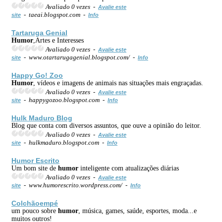
Avaliado 0 vezes -
Avalie este
- taeai.blogspot.com -
site
Info
Tartaruga Genial
Humor
,Artes e Interesses
Avaliado 0 vezes -
Avalie este
- www.otartarugagenial.blogspot.com/ -
site
Info
Happy Go! Zoo
Humor
, vídeos e imagens de animais nas situações mais engraçadas.
Avaliado 0 vezes -
Avalie este
- happygozoo.blogspot.com -
site
Info
Hulk Maduro Blog
Blog que conta com diversos assuntos, que ouve a opinião do leitor.
Avaliado 0 vezes -
Avalie este
- hulkmaduro.blogspot.com -
site
Info
Humor
Escrito
Um bom site de
humor
inteligente com atualizações diárias
Avaliado 0 vezes -
Avalie este
- www.humorescrito.wordpress.com/ -
site
Info
Colchãoempé
um pouco sobre
humor
, música, games, saúde, esportes, moda...e
muitos outros!