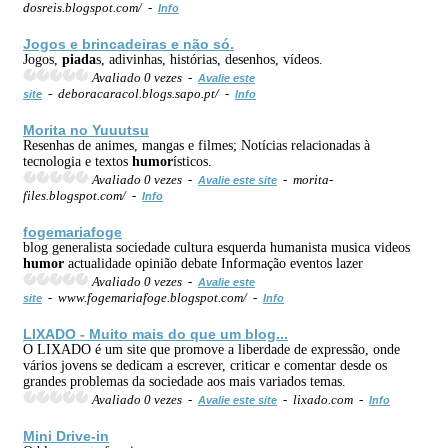
dosreis.blogspot.com/ -
Info
Jogos e brincadeiras e não só.
Jogos,
piada
s, adivinhas, histórias, desenhos, vídeos.
Avaliado 0 vezes -
Avalie este
- deboracaracol.blogs.sapo.pt/ -
site
Info
Morita no Yuuutsu
Resenhas de animes, mangas e filmes; Notícias relacionadas à
tecnologia e textos
humor
ísticos.
Avaliado 0 vezes -
- morita-
Avalie este site
files.blogspot.com/ -
Info
fogemariafoge
blog generalista sociedade cultura esquerda humanista musica videos
humor
actualidade opinião debate Informação eventos lazer
Avaliado 0 vezes -
Avalie este
- www.fogemariafoge.blogspot.com/ -
site
Info
LIXADO - Muito mais do que um blog...
O LIXADO é um site que promove a liberdade de expressão, onde
vários jovens se dedicam a escrever, criticar e comentar desde os
grandes problemas da sociedade aos mais variados temas.
Avaliado 0 vezes -
- lixado.com -
Avalie este site
Info
Mini Drive-in