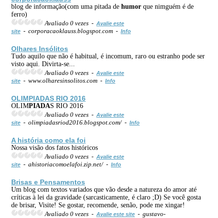
blog de informação(com uma pitada de
humor
que nimguém é de
ferro)
Avaliado 0 vezes -
Avalie este
- corporacaoklauss.blogspot.com -
site
Info
Olhares Insólitos
Tudo aquilo que não é habitual, é incomum, raro ou estranho pode ser
visto aqui. Divirta-se...
Avaliado 0 vezes -
Avalie este
- www.olharesinsolitos.com -
site
Info
OLIM
PIADA
S RIO 2016
OLIM
PIADA
S RIO 2016
Avaliado 0 vezes -
Avalie este
- olimpiadasriod2016.blogspot.com/ -
site
Info
A história como ela foi
Nossa visão dos fatos históricos
Avaliado 0 vezes -
Avalie este
- ahistoriacomoelafoi.zip.net/ -
site
Info
Brisas e Pensamentos
Um blog com textos variados que vão desde a natureza do amor até
críticas à lei da gravidade (sarcasticamente, é claro ;D) Se você gosta
de brisar, Visite! Se gostar, recomende, senão, pode me xingar!
Avaliado 0 vezes -
- gustavo-
Avalie este site