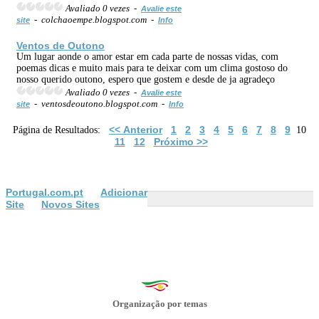
Avaliado 0 vezes -
Avalie este
- colchaoempe.blogspot.com -
site
Info
Ventos de Outono
Um lugar aonde o amor estar em cada parte de nossas vidas, com
poemas dicas e muito mais para te deixar com um clima gostoso do
nosso querido outono, espero que gostem e desde de ja agradeço
Avaliado 0 vezes -
Avalie este
- ventosdeoutono.blogspot.com -
site
Info
<< Anterior
1
2
3
4
5
6
7
8
9
Página de Resultados:
10
11
12
Próximo >>
Portugal.com.pt
Adicionar
Site
Novos Sites
Organização por temas