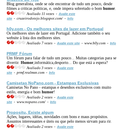
Blog generalista, onde se ode encontrar de tudo um pouco, desde
filmes a criticas politicas, e, onde impera sobretudo o bom
humor
.
Avaliado 11 vezes -
Avalie este
- cruzeirodotejo.blogspot.com/ -
site
Info
h0y.com - Os melhores sites de lazer em Portugal
Os melhores sites de lazer em Portugal. Adicione também o seu
website à lista dos melhores sites.
Avaliado 7 vezes -
- www.h0y.com -
Avalie este site
Info
PRMF Fórum
Um fórum para falar de tudo um pouco... Muitas categorias para se
divertir.
Humor
,informática,desporto... Do que está a espera?
Avaliado 3 vezes -
Avalie este
- prmf.realmsn.com -
site
Info
Camisetas NoPano.com - Estampas Exclusivas
Camisetas No Pano - estampas e desenhos exclusivos com muito
estilo, energia e bom
humor
!
Avaliado 2 vezes -
Avalie este
- www.nopano.com/ -
site
Info
Propositu, Existe algum
Ações, lugares, idéias, novidades com bons e maus propósitos.
Assuntos interessantes e úteis ou que pelo menos sirvam para rir.
Avaliado 2 vezes -
Avalie este