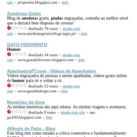
- propositu.blogspot.com -
site
Info
Anedota
s Gratis
Blog de
anedota
s gratis,
piada
s engraçadas, comedia ao melhor nivel
que o deixará bem disposto de certeza!
Avaliado 79 vezes -
Avalie este
- www.anedotasgratis.blogs.sapo.pt/ -
site
Info
GATO FEDORENTO
Humor
.
Avaliado 14 vezes -
Avalie este
- www.gatofedorento.vlogspot.com -
site
Info
ApanhadosPT.com - Videos de Apanhados
Videos engraçados de pessoas a serem apanhadas, videos gratis online
de
humor
para rir e voltar a rir.
Avaliado 12 vezes -
Avalie este
- www.apanhadospt.com -
site
Info
Memórias da Gina
As minhas memórias são aqui relatas. As minhas viagens e aventuras.
Avaliado 9 vezes -
- ma-
Avalie este site
ga100.blogspot.com -
Info
Alfinete de Peito - Blog
Este blog tem como missão a crítica construtiva e fundamentalmente