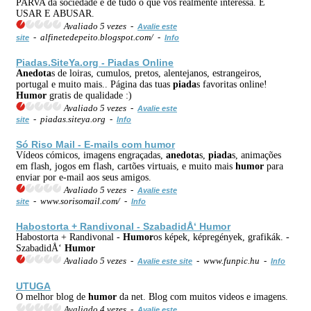
PARVA da sociedade e de tudo o que vos realmente interessa. É
USAR E ABUSAR.
Avaliado 5 vezes -
Avalie este
- alfinetedepeito.blogspot.com/ -
site
Info
Piada
s.SiteYa.org -
Piada
s Online
Anedota
s de loiras, cumulos, pretos, alentejanos, estrangeiros,
portugal e muito mais.. Página das tuas
piada
s favoritas online!
Humor
gratis de qualidade :)
Avaliado 5 vezes -
Avalie este
- piadas.siteya.org -
site
Info
Só Riso Mail - E-mails com
humor
Vídeos cómicos, imagens engraçadas,
anedota
s,
piada
s, animações
em flash, jogos em flash, cartões virtuais, e muito mais
humor
para
enviar por e-mail aos seus amigos.
Avaliado 5 vezes -
Avalie este
- www.sorisomail.com/ -
site
Info
Habostorta + Randivonal - SzabadidÅ‘
Humor
Habostorta + Randivonal -
Humor
os képek, képregények, grafikák. -
SzabadidÅ‘
Humor
Avaliado 5 vezes -
- www.funpic.hu -
Avalie este site
Info
UTUGA
O melhor blog de
humor
da net. Blog com muitos videos e imagens.
Avaliado 4 vezes -
Avalie este