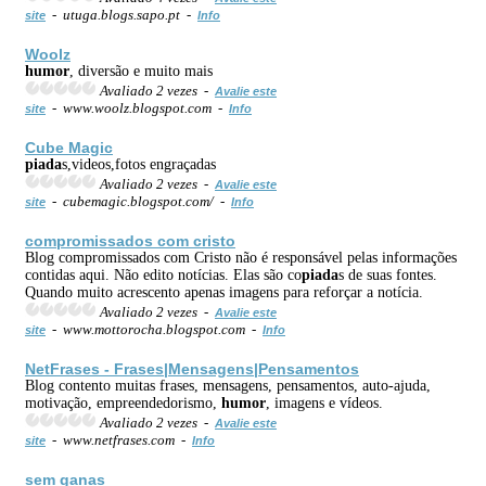
- utuga.blogs.sapo.pt -
site
Info
Woolz
humor
, diversão e muito mais
Avaliado 2 vezes -
Avalie este
- www.woolz.blogspot.com -
site
Info
Cube Magic
piada
s,videos,fotos engraçadas
Avaliado 2 vezes -
Avalie este
- cubemagic.blogspot.com/ -
site
Info
compromissados com cristo
Blog compromissados com Cristo não é responsável pelas informações
contidas aqui. Não edito notícias. Elas são co
piada
s de suas fontes.
Quando muito acrescento apenas imagens para reforçar a notícia.
Avaliado 2 vezes -
Avalie este
- www.mottorocha.blogspot.com -
site
Info
NetFrases - Frases|Mensagens|Pensamentos
Blog contento muitas frases, mensagens, pensamentos, auto-ajuda,
motivação, empreendedorismo,
humor
, imagens e vídeos.
Avaliado 2 vezes -
Avalie este
- www.netfrases.com -
site
Info
sem ganas