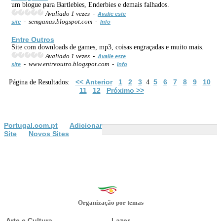
um blogue para Bartlebies, Enderbies e demais falhados.
Avaliado 1 vezes -
Avalie este
- semganas.blogspot.com -
site
Info
Entre Outros
Site com downloads de games, mp3, coisas engraçadas e muito mais.
Avaliado 1 vezes -
Avalie este
- www.entreoutro.blogspot.com -
site
Info
<< Anterior
1
2
3
5
6
7
8
9
10
Página de Resultados:
4
11
12
Próximo >>
Portugal.com.pt
Adicionar
Site
Novos Sites
Organização por temas
Arte e Cultura
Lazer