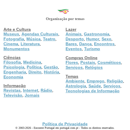
Organização por temas
Arte e Cultura
Lazer
Museus
Agendas Culturais
Animais
Gastronomia
,
,
,
,
Fotografia
Música
Teatro
Desporto
Humor
Sexo
,
,
,
,
,
,
Cinema
Literatura
Bares
Dança
Encontros
,
,
,
,
,
Monumentos
Eventos
Turismo
,
Ciências
Compras Online
Filosofia
Medicina
,
,
Flores
Postais
Cosméticos
,
,
,
Psicologia
Política
Gestão
,
,
,
Serviços
Relógios
,
Engenharia
Direito
História
,
,
,
Temas
Economia
Ambiente
Emprego
Religião
,
,
,
Informação
Astrologia
Saúde
Serviços
,
,
,
Revistas
Internet
Rádio
,
,
,
Tecnologias de Informação
Televisão
Jornais
,
Política de Privacidade
© 2003-2026 - Encontre Portugal em portugal.com.pt - Todos os direitos reservados.