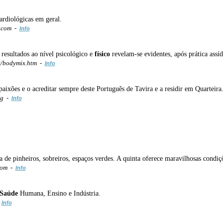
ardiológicas em geral.
.com -
Info
 resultados ao nível psicológico e
físico
revelam-se evidentes, após prática assíd
/bodymix.htm -
Info
paixões e o acreditar sempre deste Português de Tavira e a residir em Quarteira.
rg -
Info
a de pinheiros, sobreiros, espaços verdes. A quinta oferece maravilhosas condiç
com -
Info
Saúde
Humana, Ensino e Indústria.
-
Info