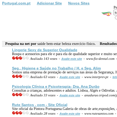
Portugal.com.pt
Adicionar Site
Novos Sites
Pe
Pesquisa na net por
saúde bem-estar beleza exercício físico
. Resultados 
Lingerie Sexy de Superior Qualidade
Roupa e acessorios para ele e para ela de qualidade superior e muito se
Avaliado 143 vezes -
- www.fio-dental.com 
Avalie este site
Seg., Higiene e
Saúde
no Trabalho / H. e Seg. Alim
Somos uma empresa de prestação de serviços nas áreas da Segurança, 
Avaliado 63 vezes -
- www.interprev.pt -
Avalie este site
Inf
Psicologia Clínica e Psicoterapia- Dra. Ana Durão
Consultas a crianças, adolescentes e adultos. Lisboa, Algés e Odivelas.
Avaliado 33 vezes -
- anadurao.tripod.com/
Avalie este site
Rute Santos . com - Site Oficial
Site oficial da Pintora Portuguesa.Galeria de obras de arte,exposições, 
Avaliado 28 vezes -
- www.rutesantos.com 
Avalie este site