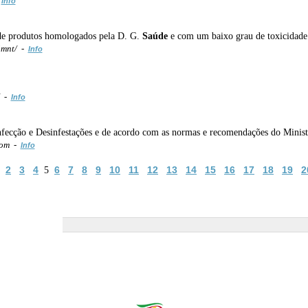
-
Info
 de produtos homologados pela D. G.
Saúde
e com um baixo grau de toxicidade
5mnt/ -
Info
/ -
Info
nfecção e Desinfestações e de acordo com as normas e recomendações do Minis
com -
Info
2
3
4
6
7
8
9
10
11
12
13
14
15
16
17
18
19
2
5