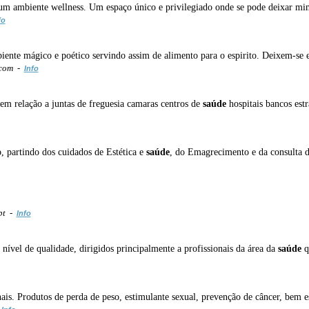
um ambiente wellness. Um espaço único e privilegiado onde se pode deixar mi
fo
iente mágico e poético servindo assim de alimento para o espirito. Deixem-se
.com -
Info
em relação a juntas de freguesia camaras centros de
saúde
hospitais bancos estra
 partindo dos cuidados de Estética e
saúde
, do Emagrecimento e da consulta d
pt -
Info
nível de qualidade, dirigidos principalmente a profissionais da área da
saúde
q
nais. Produtos de perda de peso, estimulante sexual, prevenção de câncer, bem e