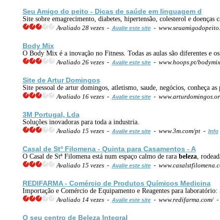
Seu Amigo do peito - Dicas de
saúde
em linguagem d
Site sobre emagrecimento, diabetes, hipertensão, colesterol e doenças c
Avaliado 28 vezes -
- www.seuamigodopeito
Avalie este site
Body Mix
O Body Mix é a inovação no Fitness. Todas as aulas são diferentes e os
Avaliado 26 vezes -
- www.hoops.pt/bodymix
Avalie este site
Site de Artur Domingos
Site pessoal de artur domingos, atletismo, saude, negócios, conheça as 
Avaliado 16 vezes -
- www.arturdomingos.o
Avalie este site
3M Portugal, Lda
Soluções inovadoras para toda a industria.
Avaliado 15 vezes -
- www.3m.com/pt -
Avalie este site
Info
Casal de Stª Filomena - Quinta para Casamentos - A
O Casal de Stª Filomena está num espaço calmo de rara
beleza
, rodead
Avaliado 15 vezes -
- www.casalstfilomena.
Avalie este site
REDIFARMA - Comércio de Produtos Químicos Medicina
Importação e Comércio de Equipamento e Reagentes para laboratório:
Avaliado 14 vezes -
- www.redifarma.com/ 
Avalie este site
O seu centro de
Beleza
Integral