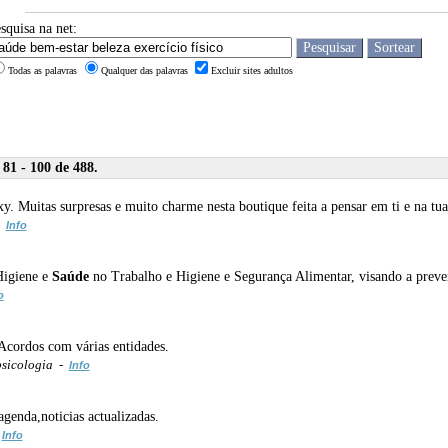
squisa na net:
Todas as palavras
Qualquer das palavras
Excluir sites adultos
81 - 100 de 488.
xy. Muitas surpresas e muito charme nesta boutique feita a pensar em ti e na tu
-
Info
Higiene e
Saúde
no Trabalho e Higiene e Segurança Alimentar, visando a prevenç
o
 Acordos com várias entidades.
psicologia -
Info
agenda,noticias actualizadas.
-
Info