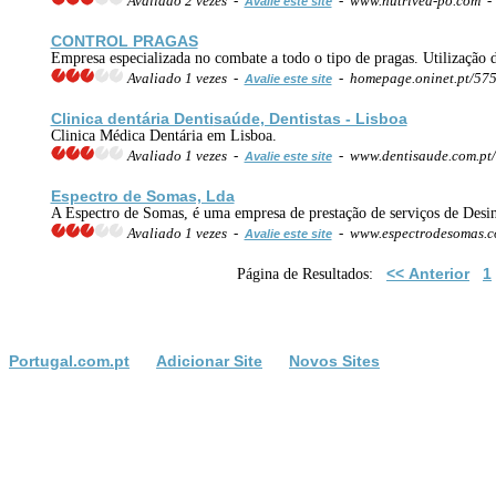
Avaliado 2 vezes -
- www.nutrivea-po.com 
Avalie este site
CONTROL PRAGAS
Empresa especializada no combate a todo o tipo de pragas. Utilização
Avaliado 1 vezes -
- homepage.oninet.pt/57
Avalie este site
Clinica dentária Denti
saúde
, Dentistas - Lisboa
Clinica Médica Dentária em Lisboa.
Avaliado 1 vezes -
- www.dentisaude.com.pt
Avalie este site
Espectro de Somas, Lda
A Espectro de Somas, é uma empresa de prestação de serviços de Desi
Avaliado 1 vezes -
- www.espectrodesomas.
Avalie este site
<< Anterior
1
Página de Resultados:
Portugal.com.pt
Adicionar Site
Novos Sites