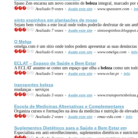
Spaso Zen encarna um novo conceito de
beleza
integral, marcado por 
Avaliado 9 vezes -
- www.spasozen.com -
Avalie este site
In
sinto espinhos em plantações de rosas
Sejam bem vindos a este local onde todos poderão desfrutar de um amb
Avaliado 7 vezes -
- sintoespinhos.blogspot
Avalie este site
O Melga
omelga.com é um sitio onde todos podem apresentar as suas denúncias 
Avaliado 6 vezes -
- www.omelga.com -
Avalie este site
Info
ECLAT – Espaço de
Saúde
e Bem Estar
A ECLAT assume-se como um espaço que olha a
beleza
como um todo,
Avaliado 5 vezes -
- www.eclat.pt -
Avalie este site
Info
transportes
beleza
mudanças - serviços
Avaliado 3 vezes -
- www.transportesbeleza.
Avalie este site
Escola de Medicinas Alternativas e Complementares
Organiza cursos e formações na área da medicina e nutrição de elevado 
Avaliado 2 vezes -
- emac-edu.com -
Avalie este site
Info
Suplementos Dietéticos para a
Saúde
e Bem Estar em
Especialista em anti-envelhecimento, suplementos dietéticos e nutricio