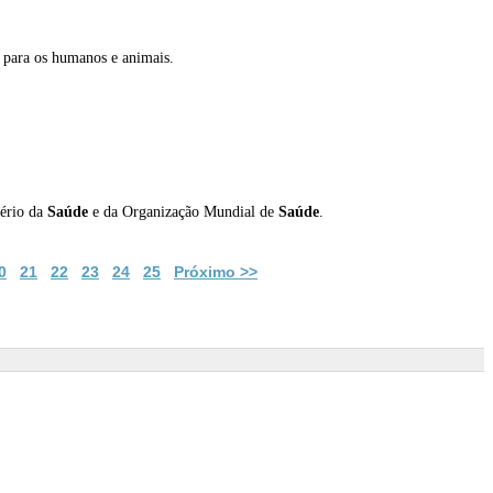
 para os humanos e animais.
tério da
Saúde
e da Organização Mundial de
Saúde
.
0
21
22
23
24
25
Próximo >>