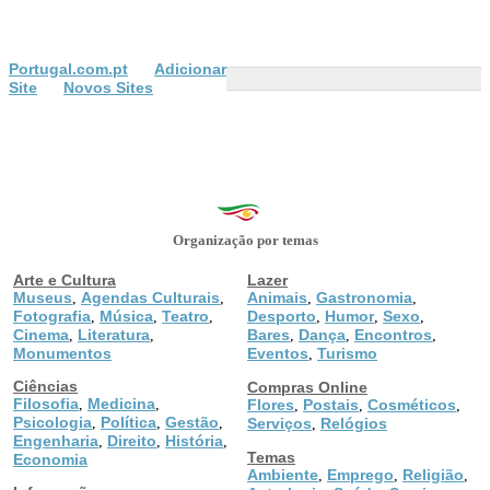
Portugal.com.pt
Adicionar
Site
Novos Sites
Organização por temas
Arte e Cultura
Lazer
Museus
Agendas Culturais
Animais
Gastronomia
,
,
,
,
Fotografia
Música
Teatro
Desporto
Humor
Sexo
,
,
,
,
,
,
Cinema
Literatura
Bares
Dança
Encontros
,
,
,
,
,
Monumentos
Eventos
Turismo
,
Ciências
Compras Online
Filosofia
Medicina
,
,
Flores
Postais
Cosméticos
,
,
,
Psicologia
Política
Gestão
,
,
,
Serviços
Relógios
,
Engenharia
Direito
História
,
,
,
Temas
Economia
Ambiente
Emprego
Religião
,
,
,