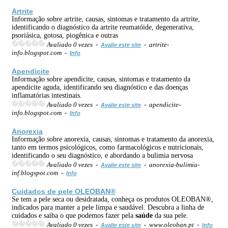
Artrite
Informação sobre artrite, causas, sintomas e tratamento da artrite,
identificando o diagnóstico da artrite reumatóide, degenerativa,
psoriásica, gotosa, piogênica e outras
Avaliado 0 vezes -
- artrite-
Avalie este site
info.blogspot.com -
Info
Apendicite
Informação sobre apendicite, causas, sintomas e tratamento da
apendicite aguda, identificando seu diagnóstico e das doenças
inflamatórias intestinais.
Avaliado 0 vezes -
- apendicite-
Avalie este site
info.blogspot.com -
Info
Anorexia
Informação sobre anorexia, causas, sintomas e tratamento da anorexia,
tanto em termos psicológicos, como farmacológicos e nutricionais,
identificando o seu diagnóstico, e abordando a bulimia nervosa
Avaliado 0 vezes -
- anorexia-bulimia-
Avalie este site
inf.blogspot.com -
Info
Cuidados de pele OLEOBAN®
Se tem a pele seca ou desidratada, conheça os produtos OLEOBAN®,
indicados para manter a pele limpa e saudável. Descubra a linha de
cuidados e saiba o que podemos fazer pela
saúde
da sua pele.
Avaliado 0 vezes -
- www.oleoban.pt -
Avalie este site
Info