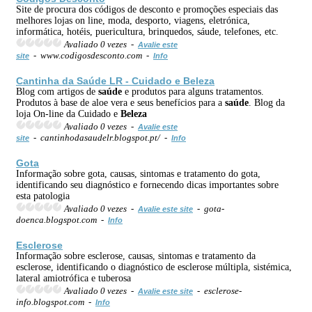
Site de procura dos códigos de desconto e promoções especiais das
melhores lojas on line, moda, desporto, viagens, eletrónica,
informática, hotéis, puericultura, brinquedos, sáude, telefones, etc.
Avaliado 0 vezes -
Avalie este
- www.codigosdesconto.com -
site
Info
Cantinha da
Saúde
LR - Cuidado e
Beleza
Blog com artigos de
saúde
e produtos para alguns tratamentos.
Produtos à base de aloe vera e seus benefícios para a
saúde
. Blog da
loja On-line da Cuidado e
Beleza
Avaliado 0 vezes -
Avalie este
- cantinhodasaudelr.blogspot.pt/ -
site
Info
Gota
Informação sobre gota, causas, sintomas e tratamento do gota,
identificando seu diagnóstico e fornecendo dicas importantes sobre
esta patologia
Avaliado 0 vezes -
- gota-
Avalie este site
doenca.blogspot.com -
Info
Esclerose
Informação sobre esclerose, causas, sintomas e tratamento da
esclerose, identificando o diagnóstico de esclerose múltipla, sistémica,
lateral amiotrófica e tuberosa
Avaliado 0 vezes -
- esclerose-
Avalie este site
info.blogspot.com -
Info