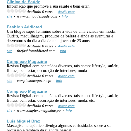
Clínica de
Saúde
Informação que promove a sua
saúde
e bem estar.
Avaliado 0 vezes -
Avalie este
- www.clinicadesaude.com -
site
Info
Fashion Addicted
Um blogue super feminino sobre a vida de uma viciada em moda.
Outfits, maquilhagem, produtos de
beleza
e ainda as aventuras e
desventuras do dia a dia de uma jovem de 23 anos.
Avaliado 0 vezes -
Avalie este
- thefashionaddicted.com -
site
Info
Complexo Magazine
Revista Digital com conteúdos diversos, tais como: lifestyle,
saúde
,
fitness, bem estar, decoração de interiores, moda
Avaliado 0 vezes -
Avalie este
- complexomagazine.pt -
site
Info
Complexo Magazine
Revista Digital com conteúdos diversos, tais como: lifestyle,
saúde
,
fitness, bem estar, decoração de interiores, moda, etc.
Avaliado 0 vezes -
Avalie este
- www.complexomagazine.pt/ -
site
Info
Luís Miguel Braz
Massagista terapêutico divulga algumas curiosidades sobre a sua
profissão e também da sua vida pessoal.