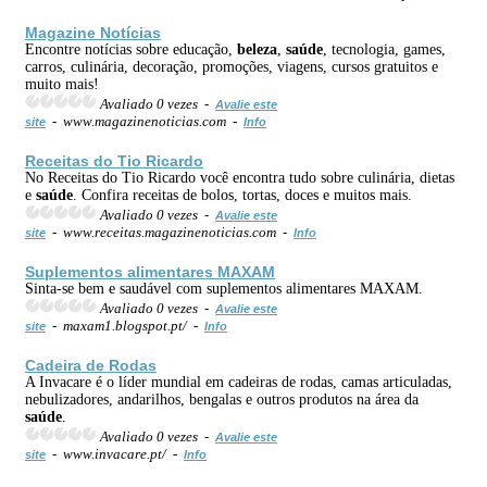
Magazine Notícias
Encontre notícias sobre educação,
beleza
,
saúde
, tecnologia, games,
carros, culinária, decoração, promoções, viagens, cursos gratuitos e
muito mais!
Avaliado 0 vezes -
Avalie este
- www.magazinenoticias.com -
site
Info
Receitas do Tio Ricardo
No Receitas do Tio Ricardo você encontra tudo sobre culinária, dietas
e
saúde
. Confira receitas de bolos, tortas, doces e muitos mais.
Avaliado 0 vezes -
Avalie este
- www.receitas.magazinenoticias.com -
site
Info
Suplementos alimentares MAXAM
Sinta-se bem e saudável com suplementos alimentares MAXAM.
Avaliado 0 vezes -
Avalie este
- maxam1.blogspot.pt/ -
site
Info
Cadeira de Rodas
A Invacare é o líder mundial em cadeiras de rodas, camas articuladas,
nebulizadores, andarilhos, bengalas e outros produtos na área da
saúde
.
Avaliado 0 vezes -
Avalie este
- www.invacare.pt/ -
site
Info