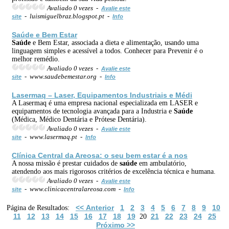
Avaliado 0 vezes -
Avalie este
- luismiguelbraz.blogspot.pt -
site
Info
Saúde
e Bem Estar
Saúde
e Bem Estar, associada a dieta e alimentação, usando uma
linguagem simples e acessível a todos. Conhecer para Prevenir é o
melhor remédio.
Avaliado 0 vezes -
Avalie este
- www.saudebemestar.org -
site
Info
Lasermaq – Laser, Equipamentos Industriais e Médi
A Lasermaq é uma empresa nacional especializada em LASER e
equipamentos de tecnologia avançada para a Industria e
Saúde
(Médica, Médico Dentária e Prótese Dentária).
Avaliado 0 vezes -
Avalie este
- www.lasermaq.pt -
site
Info
Clínica Central da Areosa: o seu bem estar é a nos
A nossa missão é prestar cuidados de
saúde
em ambulatório,
atendendo aos mais rigorosos critérios de excelência técnica e humana.
Avaliado 0 vezes -
Avalie este
- www.clinicacentralareosa.com -
site
Info
<< Anterior
1
2
3
4
5
6
7
8
9
10
Página de Resultados:
11
12
13
14
15
16
17
18
19
21
22
23
24
25
20
Próximo >>