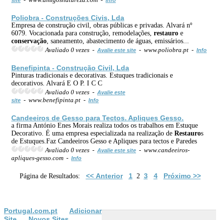
Poliobra - Construções Civis, Lda
Empresa de construção civil, obras públicas e privadas. Alvará nº
6079. Vocacionada para construção, remodelações,
restauro
e
conservação
, saneamento, abastecimento de águas, emissários...
Avaliado 0 vezes -
- www.poliobra.pt -
Avalie este site
Info
Benefipinta - Construção Civil, Lda
Pinturas tradicionais e decorativas. Estuques tradicionais e
decorativos. Alvará E O P. I C C
Avaliado 0 vezes -
Avalie este
- www.benefipinta.pt -
site
Info
Candeeiros de Gesso para Tectos. Apliques Gesso.
a firma António Enes Morais realiza todos os trabalhos em Estuque
Decorativo. É uma empresa especializada na realização de
Restauro
s
de Estuques.Faz Candeeiros Gesso e Apliques para tectos e Paredes
Avaliado 0 vezes -
- www.candeeiros-
Avalie este site
apliques-gesso.com -
Info
<< Anterior
1
3
4
Próximo >>
Página de Resultados:
2
Portugal.com.pt
Adicionar
Site
Novos Sites