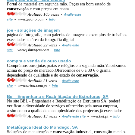
Portal de material em segunda mão. Peças em bom estado de
conservação
e com preços em conta.
Avaliado 105 vezes -
Avalie este
- www.2dono.com -
site
Info
joe - soluções de imagem
página de fotografia, com galerias de imagens e exemplos de trabalhos
executados na área da fotografia digital.
Avaliado 22 vezes -
Avalie este
- www.jsimagem.com -
site
Info
compra e venda de ouro usado
Comprámos ouro,joias,pratas e relógios em segunda mão.Valorizamos
acima do preço de mercado.Oferecemos de 6 a 30 € o grama,
dependendo da qualidade e do estado de
conservação
.
Avaliado 21 vezes -
Avalie este
- www.orion.com.pt -
site
Info
Bel - Engenharia e Reabilitação de Estruturas, SA
No site BEL - Engenharia e Reabilitação de Estruturas SA, poderá
verificar a diversidade de serviços oferecidos pela nossa empresa,
assim como a qualidade e complexidade dos projectos já executados.
Avaliado 19 vezes -
- www.bel.pt -
Avalie este site
Info
Metalúrgica Ideal do Mondego, SA
Soluções de manutenção e
conservação
industrial, construção metalo-