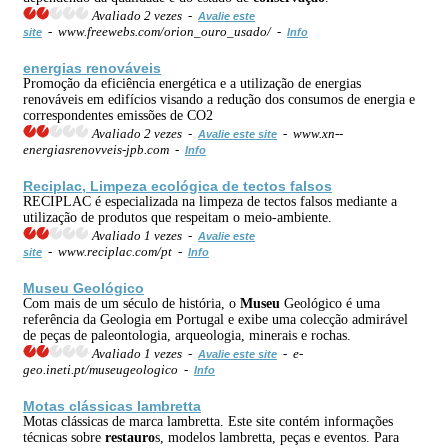
Avaliado 2 vezes -
Avalie este
- www.freewebs.com/orion_ouro_usado/ -
site
Info
energias renováveis
Promoção da eficiência energética e a utilização de energias
renováveis em edifícios visando a redução dos consumos de energia e
correspondentes emissões de CO2
Avaliado 2 vezes -
- www.xn--
Avalie este site
energiasrenovveis-jpb.com -
Info
Reciplac, Limpeza ecológica de tectos falsos
RECIPLAC é especializada na limpeza de tectos falsos mediante a
utilização de produtos que respeitam o meio-ambiente.
Avaliado 1 vezes -
Avalie este
- www.reciplac.com/pt -
site
Info
Museu
Geológico
Com mais de um século de história, o
Museu
Geológico é uma
referência da Geologia em Portugal e exibe uma colecção admirável
de peças de paleontologia, arqueologia, minerais e rochas.
Avaliado 1 vezes -
- e-
Avalie este site
geo.ineti.pt/museugeologico -
Info
Motas clássicas lambretta
Motas clássicas de marca lambretta. Este site contém informações
técnicas sobre
restauro
s, modelos lambretta, peças e eventos. Para