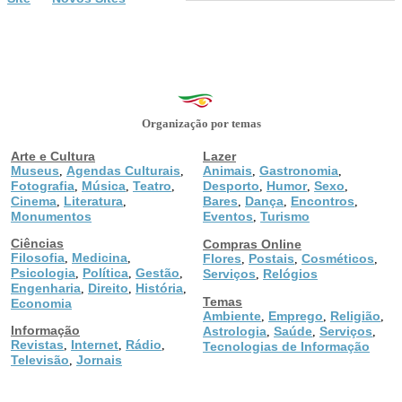
Organização por temas
Arte e Cultura
Lazer
Museus
Agendas Culturais
Animais
Gastronomia
,
,
,
,
Fotografia
Música
Teatro
Desporto
Humor
Sexo
,
,
,
,
,
,
Cinema
Literatura
Bares
Dança
Encontros
,
,
,
,
,
Monumentos
Eventos
Turismo
,
Ciências
Compras Online
Filosofia
Medicina
,
,
Flores
Postais
Cosméticos
,
,
,
Psicologia
Política
Gestão
,
,
,
Serviços
Relógios
,
Engenharia
Direito
História
,
,
,
Temas
Economia
Ambiente
Emprego
Religião
,
,
,
Informação
Astrologia
Saúde
Serviços
,
,
,
Revistas
Internet
Rádio
,
,
,
Tecnologias de Informação
Televisão
Jornais
,