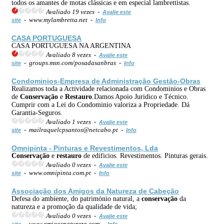
todos os amantes de motas clássicas e em especial lambrettistas.
Avaliado 19 vezes -
Avalie este
- www.mylambretta.net -
site
Info
CASA PORTUGUESA
CASA PORTUGUESA NA ARGENTINA
Avaliado 8 vezes -
Avalie este
- groups.msn.com/posadasanbras -
site
Info
Condominios-Empresa de Administração Gestão-Obras
Realizamos toda a Actividade relacionada com Condominios e Obras
de
Conservação
e
Restauro
.Damos Apoio Juridico e Técnico.
Cumprir com a Lei do Condominio valoriza a Propriedade. Dá
Garantia-Seguros.
Avaliado 1 vezes -
Avalie este
- mailraquelcpsantos@netcabo.pt -
site
Info
Omnipinta - Pinturas e Revestimentos, Lda
Conservação
e
restauro
de edificios. Revestimentos. Pinturas gerais.
Avaliado 0 vezes -
Avalie este
- www.omnipinta.com.pt -
site
Info
Associação dos Amigos da Natureza de Cabeção
Defesa do ambiente, do património natural, a
conservação
da
natureza e a promoção da qualidade de vida;
Avaliado 0 vezes -
Avalie este
- www.amigosnatureza.com -
site
Info