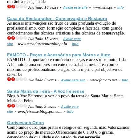
mecânica e engenharia.
Avaliado 16 vezes -
- www.mim.pt -
Avalie este site
Info
Casa do Restaurador -
Conservação
e
Restauro
As nossas intervenções são fruto de uma profunda evolução do
profissionalismo, com formação complexa e facetada, com grande
conhecimentos das técnicas artísticas e das técnicas de
conservação
.
Avaliado 15 vezes -
Avalie este
- www.casadorestaurador.pt.la -
site
Info
FAMOTO - Peças e Acessórios para Motos e Auto
FAMOTO - Importação e comércio de peças e acessórios moto, Lda.
A Famoto é uma empresa recente que trabalha nesta àrea com o
máximo de profissionalismo e rigor. Com o principal objectivo de
servir be
Avaliado 6 vezes -
- www.famoto.net -
Avalie este site
Info
Santa Maria da Feira - A Voz Feirense
Blog A Voz Feirense: a voz do povo da terra de Santa Maria: Santa
Maria da Feira.
Avaliado 3 vezes -
Avalie este
- avozfeirense.blogspot.com -
site
Info
Ourivesaria Orion
Comprámos ouro,joias,pratas e relógios em segunda mão.Valorizamos
acima do preço de mercado.Oferecemos de 6 a 30 € o grama,
dependendo da qualidade e do estado de
conservação
.