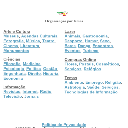
Organização por temas
Arte e Cultura
Lazer
Museus
Agendas Culturais
Animais
Gastronomia
,
,
,
,
Fotografia
Música
Teatro
Desporto
Humor
Sexo
,
,
,
,
,
,
Cinema
Literatura
Bares
Dança
Encontros
,
,
,
,
,
Monumentos
Eventos
Turismo
,
Ciências
Compras Online
Filosofia
Medicina
,
,
Flores
Postais
Cosméticos
,
,
,
Psicologia
Política
Gestão
,
,
,
Serviços
Relógios
,
Engenharia
Direito
História
,
,
,
Temas
Economia
Ambiente
Emprego
Religião
,
,
,
Informação
Astrologia
Saúde
Serviços
,
,
,
Revistas
Internet
Rádio
,
,
,
Tecnologias de Informação
Televisão
Jornais
,
Política de Privacidade