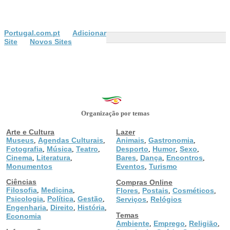
Portugal.com.pt
Adicionar
Site
Novos Sites
Organização por temas
Arte e Cultura
Lazer
Museus
Agendas Culturais
Animais
Gastronomia
,
,
,
,
Fotografia
Música
Teatro
Desporto
Humor
Sexo
,
,
,
,
,
,
Cinema
Literatura
Bares
Dança
Encontros
,
,
,
,
,
Monumentos
Eventos
Turismo
,
Ciências
Compras Online
Filosofia
Medicina
,
,
Flores
Postais
Cosméticos
,
,
,
Psicologia
Política
Gestão
,
,
,
Serviços
Relógios
,
Engenharia
Direito
História
,
,
,
Temas
Economia
Ambiente
Emprego
Religião
,
,
,