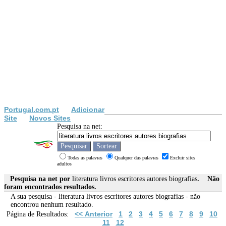
Portugal.com.pt
Adicionar
Site
Novos Sites
Pesquisa na net:
Todas as palavras
Qualquer das palavras
Excluir sites
adultos
Pesquisa na net por
literatura livros escritores autores biografias
. Não
foram encontrados resultados.
A sua pesquisa -
literatura livros escritores autores biografias
- não
encontrou nenhum resultado.
<< Anterior
1
2
3
4
5
6
7
8
9
10
Página de Resultados:
11
12