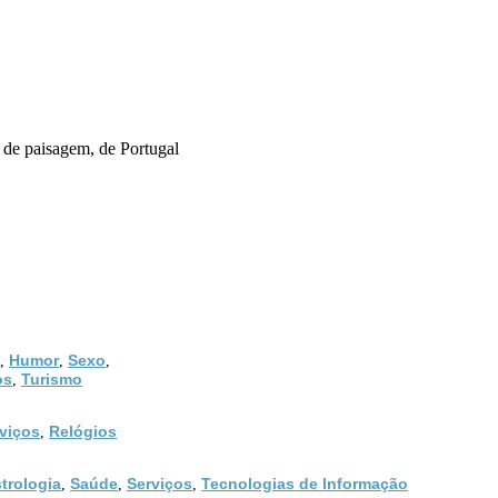
 de paisagem, de Portugal
Humor
Sexo
,
,
,
os
Turismo
,
viços
Relógios
,
trologia
Saúde
Serviços
Tecnologias de Informação
,
,
,