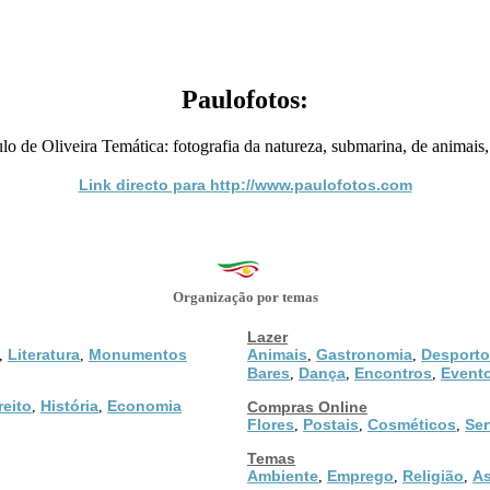
Paulofotos:
o de Oliveira Temática: fotografia da natureza, submarina, de animais,
Link directo para http://www.paulofotos.com
Organização por temas
Lazer
Literatura
Monumentos
Animais
Gastronomia
Desporto
,
,
,
,
Bares
Dança
Encontros
Event
,
,
,
reito
História
Economia
,
,
Compras Online
Flores
Postais
Cosméticos
Ser
,
,
,
Temas
Ambiente
Emprego
Religião
As
,
,
,