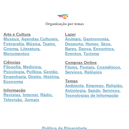
Organização por temas
Arte e Cultura
Lazer
Museus
Agendas Culturais
Animais
Gastronomia
,
,
,
,
Fotografia
Música
Teatro
Desporto
Humor
Sexo
,
,
,
,
,
,
Cinema
Literatura
Bares
Dança
Encontros
,
,
,
,
,
Monumentos
Eventos
Turismo
,
Ciências
Compras Online
Filosofia
Medicina
,
,
Flores
Postais
Cosméticos
,
,
,
Psicologia
Política
Gestão
,
,
,
Serviços
Relógios
,
Engenharia
Direito
História
,
,
,
Temas
Economia
Ambiente
Emprego
Religião
,
,
,
Informação
Astrologia
Saúde
Serviços
,
,
,
Revistas
Internet
Rádio
,
,
,
Tecnologias de Informação
Televisão
Jornais
,
Política de Privacidade