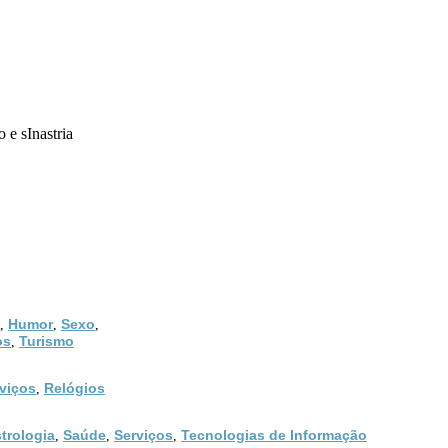
 e sInastria
Humor
Sexo
,
,
,
os
Turismo
,
viços
Relógios
,
trologia
Saúde
Serviços
Tecnologias de Informação
,
,
,