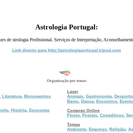
Astrologia Portugal:
ues de strologia Profissional. Serviços de Interpretação, Aconselhamento
Link directo para http://astrologiaportugal.tripod.com
Organização por temas
Lazer
Literatura
Monumentos
Animais
Gastronomia
Desporto
,
,
,
,
Bares
Dança
Encontros
Event
,
,
,
reito
História
Economia
,
,
Compras Online
Flores
Postais
Cosméticos
Ser
,
,
,
Temas
Ambiente
Emprego
Religião
As
,
,
,