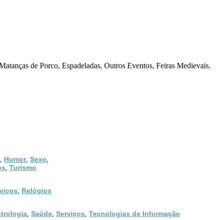
 Matanças de Porco, Espadeladas, Outros Eventos, Feiras Medievais.
Humor
Sexo
,
,
,
os
Turismo
,
viços
Relógios
,
trologia
Saúde
Serviços
Tecnologias de Informação
,
,
,