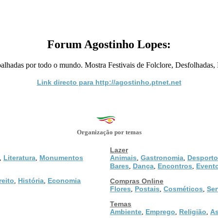
Forum Agostinho Lopes:
lhadas por todo o mundo. Mostra Festivais de Folclore, Desfolhadas,
Link directo para http://agostinho.ptnet.net
Organização por temas
Lazer
Literatura
Monumentos
Animais
Gastronomia
Desporto
,
,
,
,
Bares
Dança
Encontros
Event
,
,
,
reito
História
Economia
,
,
Compras Online
Flores
Postais
Cosméticos
Ser
,
,
,
Temas
Ambiente
Emprego
Religião
As
,
,
,