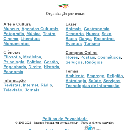
Organização por temas
Arte e Cultura
Lazer
Museus
Agendas Culturais
Animais
Gastronomia
,
,
,
,
Fotografia
Música
Teatro
Desporto
Humor
Sexo
,
,
,
,
,
,
Cinema
Literatura
Bares
Dança
Encontros
,
,
,
,
,
Monumentos
Eventos
Turismo
,
Ciências
Compras Online
Filosofia
Medicina
,
,
Flores
Postais
Cosméticos
,
,
,
Psicologia
Política
Gestão
,
,
,
Serviços
Relógios
,
Engenharia
Direito
História
,
,
,
Temas
Economia
Ambiente
Emprego
Religião
,
,
,
Informação
Astrologia
Saúde
Serviços
,
,
,
Revistas
Internet
Rádio
,
,
,
Tecnologias de Informação
Televisão
Jornais
,
Política de Privacidade
© 2003-2026 - Encontre Portugal em portugal.com.pt - Todos os direitos reservados.