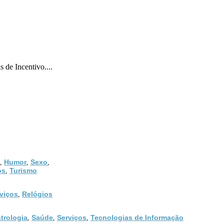
 de Incentivo....
Humor
Sexo
,
,
,
os
Turismo
,
viços
Relógios
,
trologia
Saúde
Serviços
Tecnologias de Informação
,
,
,