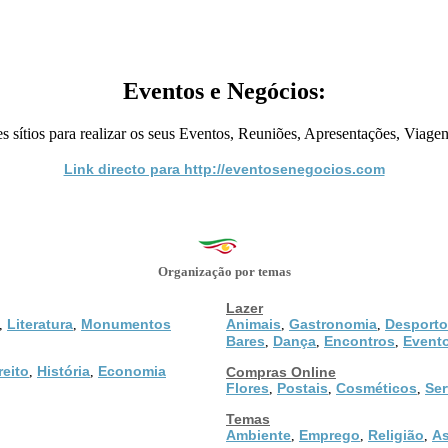
Eventos e Negócios:
s sítios para realizar os seus Eventos, Reuniões, Apresentações, Viagens
Link directo para http://eventosenegocios.com
Organização por temas
Lazer
Literatura
Monumentos
Animais
Gastronomia
Desporto
,
,
,
,
Bares
Dança
Encontros
Event
,
,
,
reito
História
Economia
,
,
Compras Online
Flores
Postais
Cosméticos
Ser
,
,
,
Temas
Ambiente
Emprego
Religião
As
,
,
,