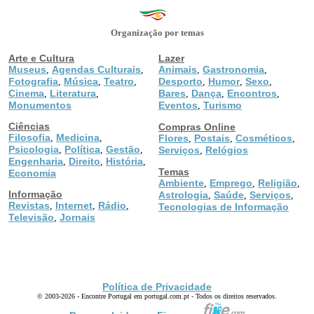
Organização por temas
Arte e Cultura
Lazer
Museus
Agendas Culturais
Animais
Gastronomia
,
,
,
,
Fotografia
Música
Teatro
Desporto
Humor
Sexo
,
,
,
,
,
,
Cinema
Literatura
Bares
Dança
Encontros
,
,
,
,
,
Monumentos
Eventos
Turismo
,
Ciências
Compras Online
Filosofia
Medicina
,
,
Flores
Postais
Cosméticos
,
,
,
Psicologia
Política
Gestão
,
,
,
Serviços
Relógios
,
Engenharia
Direito
História
,
,
,
Temas
Economia
Ambiente
Emprego
Religião
,
,
,
Informação
Astrologia
Saúde
Serviços
,
,
,
Revistas
Internet
Rádio
,
,
,
Tecnologias de Informação
Televisão
Jornais
,
Política de Privacidade
© 2003-2026 - Encontre Portugal em portugal.com.pt - Todos os direitos reservados.