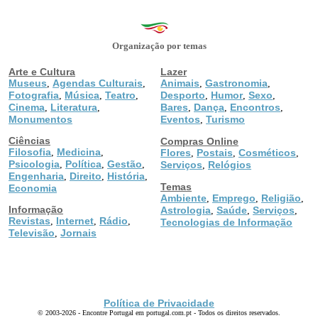
Organização por temas
Arte e Cultura
Lazer
Museus
Agendas Culturais
Animais
Gastronomia
,
,
,
,
Fotografia
Música
Teatro
Desporto
Humor
Sexo
,
,
,
,
,
,
Cinema
Literatura
Bares
Dança
Encontros
,
,
,
,
,
Monumentos
Eventos
Turismo
,
Ciências
Compras Online
Filosofia
Medicina
,
,
Flores
Postais
Cosméticos
,
,
,
Psicologia
Política
Gestão
,
,
,
Serviços
Relógios
,
Engenharia
Direito
História
,
,
,
Temas
Economia
Ambiente
Emprego
Religião
,
,
,
Informação
Astrologia
Saúde
Serviços
,
,
,
Revistas
Internet
Rádio
,
,
,
Tecnologias de Informação
Televisão
Jornais
,
Política de Privacidade
© 2003-2026 - Encontre Portugal em portugal.com.pt - Todos os direitos reservados.