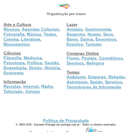
Organização por temas
Arte e Cultura
Lazer
Museus
Agendas Culturais
Animais
Gastronomia
,
,
,
,
Fotografia
Música
Teatro
Desporto
Humor
Sexo
,
,
,
,
,
,
Cinema
Literatura
Bares
Dança
Encontros
,
,
,
,
,
Monumentos
Eventos
Turismo
,
Ciências
Compras Online
Filosofia
Medicina
,
,
Flores
Postais
Cosméticos
,
,
,
Psicologia
Política
Gestão
,
,
,
Serviços
Relógios
,
Engenharia
Direito
História
,
,
,
Temas
Economia
Ambiente
Emprego
Religião
,
,
,
Informação
Astrologia
Saúde
Serviços
,
,
,
Revistas
Internet
Rádio
,
,
,
Tecnologias de Informação
Televisão
Jornais
,
Política de Privacidade
© 2003-2026 - Encontre Portugal em portugal.com.pt - Todos os direitos reservados.