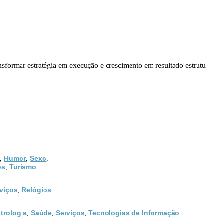
nsformar estratégia em execução e crescimento em resultado estrutu
Humor
Sexo
,
,
,
os
Turismo
,
viços
Relógios
,
trologia
Saúde
Serviços
Tecnologias de Informação
,
,
,