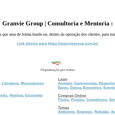
Granvie Group | Consultoria e Mentoria :
que atua de forma hands-on, dentro da operação dos clientes, para tra
Link directo para https://granviegroup.com.br/
Organização por temas
Lazer
Literatura
Monumentos
Animais
Gastronomia
Desporto
,
,
,
,
Bares
Dança
Encontros
Event
,
,
,
reito
História
Economia
,
,
Compras Online
Flores
Postais
Cosméticos
Ser
,
,
,
Temas
Ambiente
Emprego
Religião
As
,
,
,