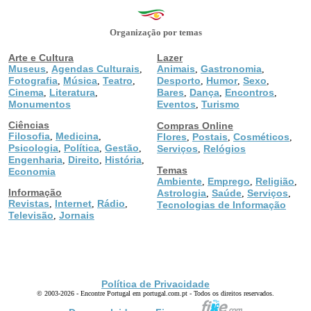
Organização por temas
Arte e Cultura
Lazer
Museus
Agendas Culturais
Animais
Gastronomia
,
,
,
,
Fotografia
Música
Teatro
Desporto
Humor
Sexo
,
,
,
,
,
,
Cinema
Literatura
Bares
Dança
Encontros
,
,
,
,
,
Monumentos
Eventos
Turismo
,
Ciências
Compras Online
Filosofia
Medicina
,
,
Flores
Postais
Cosméticos
,
,
,
Psicologia
Política
Gestão
,
,
,
Serviços
Relógios
,
Engenharia
Direito
História
,
,
,
Temas
Economia
Ambiente
Emprego
Religião
,
,
,
Informação
Astrologia
Saúde
Serviços
,
,
,
Revistas
Internet
Rádio
,
,
,
Tecnologias de Informação
Televisão
Jornais
,
Política de Privacidade
© 2003-2026 - Encontre Portugal em portugal.com.pt - Todos os direitos reservados.