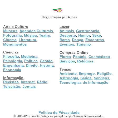
Organização por temas
Arte e Cultura
Lazer
Museus
Agendas Culturais
Animais
Gastronomia
,
,
,
,
Fotografia
Música
Teatro
Desporto
Humor
Sexo
,
,
,
,
,
,
Cinema
Literatura
Bares
Dança
Encontros
,
,
,
,
,
Monumentos
Eventos
Turismo
,
Ciências
Compras Online
Filosofia
Medicina
,
,
Flores
Postais
Cosméticos
,
,
,
Psicologia
Política
Gestão
,
,
,
Serviços
Relógios
,
Engenharia
Direito
História
,
,
,
Temas
Economia
Ambiente
Emprego
Religião
,
,
,
Informação
Astrologia
Saúde
Serviços
,
,
,
Revistas
Internet
Rádio
,
,
,
Tecnologias de Informação
Televisão
Jornais
,
Política de Privacidade
© 2003-2026 - Encontre Portugal em portugal.com.pt - Todos os direitos reservados.