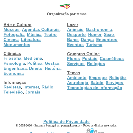
Organização por temas
Arte e Cultura
Lazer
Museus
Agendas Culturais
Animais
Gastronomia
,
,
,
,
Fotografia
Música
Teatro
Desporto
Humor
Sexo
,
,
,
,
,
,
Cinema
Literatura
Bares
Dança
Encontros
,
,
,
,
,
Monumentos
Eventos
Turismo
,
Ciências
Compras Online
Filosofia
Medicina
,
,
Flores
Postais
Cosméticos
,
,
,
Psicologia
Política
Gestão
,
,
,
Serviços
Relógios
,
Engenharia
Direito
História
,
,
,
Temas
Economia
Ambiente
Emprego
Religião
,
,
,
Informação
Astrologia
Saúde
Serviços
,
,
,
Revistas
Internet
Rádio
,
,
,
Tecnologias de Informação
Televisão
Jornais
,
Política de Privacidade
© 2003-2026 - Encontre Portugal em portugal.com.pt - Todos os direitos reservados.