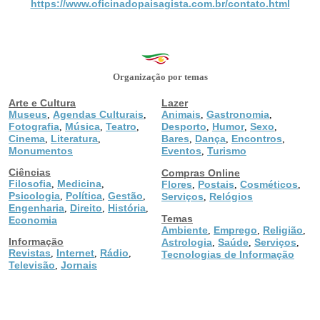
https://www.oficinadopaisagista.com.br/contato.html
Organização por temas
Arte e Cultura
Lazer
Museus
Agendas Culturais
Animais
Gastronomia
,
,
,
,
Fotografia
Música
Teatro
Desporto
Humor
Sexo
,
,
,
,
,
,
Cinema
Literatura
Bares
Dança
Encontros
,
,
,
,
,
Monumentos
Eventos
Turismo
,
Ciências
Compras Online
Filosofia
Medicina
,
,
Flores
Postais
Cosméticos
,
,
,
Psicologia
Política
Gestão
,
,
,
Serviços
Relógios
,
Engenharia
Direito
História
,
,
,
Temas
Economia
Ambiente
Emprego
Religião
,
,
,
Informação
Astrologia
Saúde
Serviços
,
,
,
Revistas
Internet
Rádio
,
,
,
Tecnologias de Informação
Televisão
Jornais
,