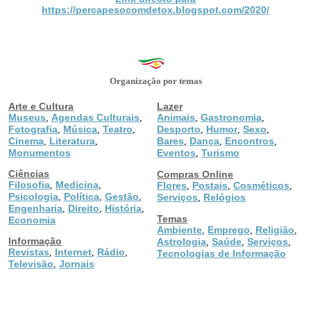
https://percapesocomdetox.blogspot.com/2020/
Organização por temas
Arte e Cultura
Lazer
Museus
Agendas Culturais
Animais
Gastronomia
,
,
,
,
Fotografia
Música
Teatro
Desporto
Humor
Sexo
,
,
,
,
,
,
Cinema
Literatura
Bares
Dança
Encontros
,
,
,
,
,
Monumentos
Eventos
Turismo
,
Ciências
Compras Online
Filosofia
Medicina
,
,
Flores
Postais
Cosméticos
,
,
,
Psicologia
Política
Gestão
,
,
,
Serviços
Relógios
,
Engenharia
Direito
História
,
,
,
Temas
Economia
Ambiente
Emprego
Religião
,
,
,
Informação
Astrologia
Saúde
Serviços
,
,
,
Revistas
Internet
Rádio
,
,
,
Tecnologias de Informação
Televisão
Jornais
,