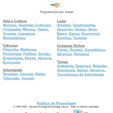
Organização por temas
Arte e Cultura
Lazer
Museus
Agendas Culturais
Animais
Gastronomia
,
,
,
,
Fotografia
Música
Teatro
Desporto
Humor
Sexo
,
,
,
,
,
,
Cinema
Literatura
Bares
Dança
Encontros
,
,
,
,
,
Monumentos
Eventos
Turismo
,
Ciências
Compras Online
Filosofia
Medicina
,
,
Flores
Postais
Cosméticos
,
,
,
Psicologia
Política
Gestão
,
,
,
Serviços
Relógios
,
Engenharia
Direito
História
,
,
,
Temas
Economia
Ambiente
Emprego
Religião
,
,
,
Informação
Astrologia
Saúde
Serviços
,
,
,
Revistas
Internet
Rádio
,
,
,
Tecnologias de Informação
Televisão
Jornais
,
Política de Privacidade
© 2003-2026 - Encontre Portugal em portugal.com.pt - Todos os direitos reservados.