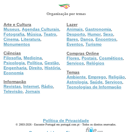
Organização por temas
Arte e Cultura
Lazer
Museus
Agendas Culturais
Animais
Gastronomia
,
,
,
,
Fotografia
Música
Teatro
Desporto
Humor
Sexo
,
,
,
,
,
,
Cinema
Literatura
Bares
Dança
Encontros
,
,
,
,
,
Monumentos
Eventos
Turismo
,
Ciências
Compras Online
Filosofia
Medicina
,
,
Flores
Postais
Cosméticos
,
,
,
Psicologia
Política
Gestão
,
,
,
Serviços
Relógios
,
Engenharia
Direito
História
,
,
,
Temas
Economia
Ambiente
Emprego
Religião
,
,
,
Informação
Astrologia
Saúde
Serviços
,
,
,
Revistas
Internet
Rádio
,
,
,
Tecnologias de Informação
Televisão
Jornais
,
Política de Privacidade
© 2003-2026 - Encontre Portugal em portugal.com.pt - Todos os direitos reservados.