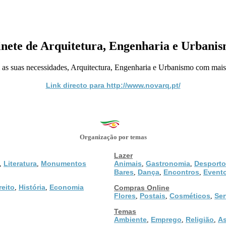
nete de Arquitetura, Engenharia e Urbanism
as suas necessidades, Arquitectura, Engenharia e Urbanismo com mais
Link directo para http://www.novarq.pt/
Organização por temas
Lazer
Literatura
Monumentos
Animais
Gastronomia
Desporto
,
,
,
,
Bares
Dança
Encontros
Event
,
,
,
reito
História
Economia
,
,
Compras Online
Flores
Postais
Cosméticos
Ser
,
,
,
Temas
Ambiente
Emprego
Religião
As
,
,
,