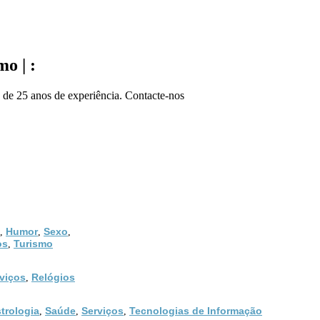
o | :
 de 25 anos de experiência. Contacte-nos
Humor
Sexo
,
,
,
os
Turismo
,
viços
Relógios
,
trologia
Saúde
Serviços
Tecnologias de Informação
,
,
,