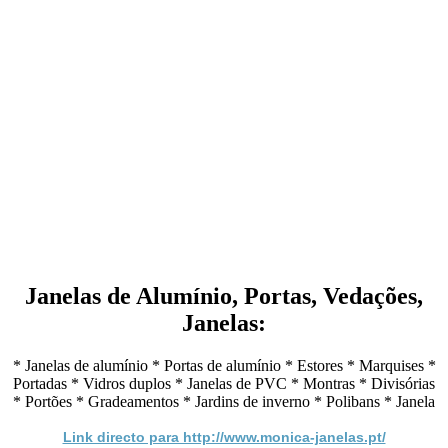
Janelas de Alumínio, Portas, Vedações,
Janelas:
* Janelas de alumínio * Portas de alumínio * Estores * Marquises *
Portadas * Vidros duplos * Janelas de PVC * Montras * Divisórias
* Portões * Gradeamentos * Jardins de inverno * Polibans * Janela
Link directo para http://www.monica-janelas.pt/