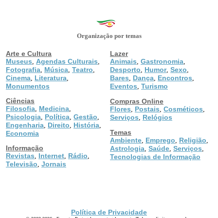
Organização por temas
Arte e Cultura
Lazer
Museus
Agendas Culturais
Animais
Gastronomia
,
,
,
,
Fotografia
Música
Teatro
Desporto
Humor
Sexo
,
,
,
,
,
,
Cinema
Literatura
Bares
Dança
Encontros
,
,
,
,
,
Monumentos
Eventos
Turismo
,
Ciências
Compras Online
Filosofia
Medicina
,
,
Flores
Postais
Cosméticos
,
,
,
Psicologia
Política
Gestão
,
,
,
Serviços
Relógios
,
Engenharia
Direito
História
,
,
,
Temas
Economia
Ambiente
Emprego
Religião
,
,
,
Informação
Astrologia
Saúde
Serviços
,
,
,
Revistas
Internet
Rádio
,
,
,
Tecnologias de Informação
Televisão
Jornais
,
Política de Privacidade