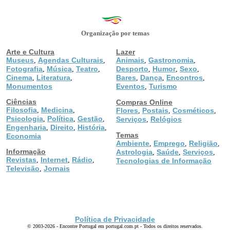
Organização por temas
Arte e Cultura
Lazer
Museus
Agendas Culturais
Animais
Gastronomia
,
,
,
,
Fotografia
Música
Teatro
Desporto
Humor
Sexo
,
,
,
,
,
,
Cinema
Literatura
Bares
Dança
Encontros
,
,
,
,
,
Monumentos
Eventos
Turismo
,
Ciências
Compras Online
Filosofia
Medicina
,
,
Flores
Postais
Cosméticos
,
,
,
Psicologia
Política
Gestão
,
,
,
Serviços
Relógios
,
Engenharia
Direito
História
,
,
,
Temas
Economia
Ambiente
Emprego
Religião
,
,
,
Informação
Astrologia
Saúde
Serviços
,
,
,
Revistas
Internet
Rádio
,
,
,
Tecnologias de Informação
Televisão
Jornais
,
Política de Privacidade
© 2003-2026 - Encontre Portugal em portugal.com.pt - Todos os direitos reservados.