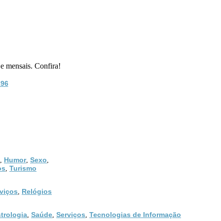
e mensais. Confira!
196
Humor
Sexo
,
,
,
os
Turismo
,
viços
Relógios
,
trologia
Saúde
Serviços
Tecnologias de Informação
,
,
,