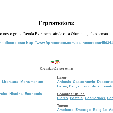
Frpromotora:
do nosso grupo.Renda Extra sem sair de casa.Obtenha ganhos semanais 
nk directo para http://www.frpromotora.com/idalinacardoso45634
Organização por temas
Lazer
Literatura
Monumentos
Animais
Gastronomia
Desporto
,
,
,
,
Bares
Dança
Encontros
Event
,
,
,
reito
História
Economia
,
,
Compras Online
Flores
Postais
Cosméticos
Ser
,
,
,
Temas
Ambiente
Emprego
Religião
As
,
,
,