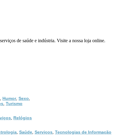
serviços de saúde e indústria. Visite a nossa loja online.
Humor
Sexo
,
,
,
os
Turismo
,
viços
Relógios
,
trologia
Saúde
Serviços
Tecnologias de Informação
,
,
,