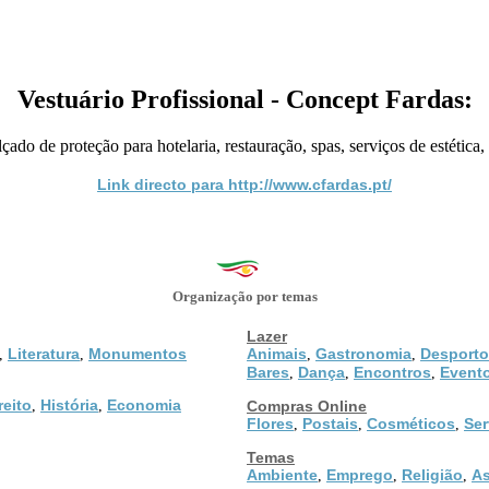
Vestuário Profissional - Concept Fardas:
çado de proteção para hotelaria, restauração, spas, serviços de estética, 
Link directo para http://www.cfardas.pt/
Organização por temas
Lazer
Literatura
Monumentos
Animais
Gastronomia
Desporto
,
,
,
,
Bares
Dança
Encontros
Event
,
,
,
reito
História
Economia
,
,
Compras Online
Flores
Postais
Cosméticos
Ser
,
,
,
Temas
Ambiente
Emprego
Religião
As
,
,
,