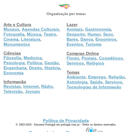
Organização por temas
Arte e Cultura
Lazer
Museus
Agendas Culturais
Animais
Gastronomia
,
,
,
,
Fotografia
Música
Teatro
Desporto
Humor
Sexo
,
,
,
,
,
,
Cinema
Literatura
Bares
Dança
Encontros
,
,
,
,
,
Monumentos
Eventos
Turismo
,
Ciências
Compras Online
Filosofia
Medicina
,
,
Flores
Postais
Cosméticos
,
,
,
Psicologia
Política
Gestão
,
,
,
Serviços
Relógios
,
Engenharia
Direito
História
,
,
,
Temas
Economia
Ambiente
Emprego
Religião
,
,
,
Informação
Astrologia
Saúde
Serviços
,
,
,
Revistas
Internet
Rádio
,
,
,
Tecnologias de Informação
Televisão
Jornais
,
Política de Privacidade
© 2003-2026 - Encontre Portugal em portugal.com.pt - Todos os direitos reservados.