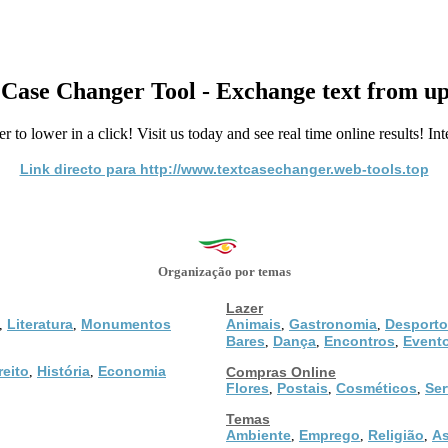
 Case Changer Tool - Exchange text from up
 to lower in a click! Visit us today and see real time online results! Inte
Link directo para http://www.textcasechanger.web-tools.top
Organização por temas
Lazer
Literatura
Monumentos
Animais
Gastronomia
Desporto
,
,
,
,
Bares
Dança
Encontros
Event
,
,
,
reito
História
Economia
,
,
Compras Online
Flores
Postais
Cosméticos
Ser
,
,
,
Temas
Ambiente
Emprego
Religião
As
,
,
,