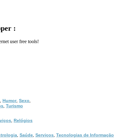
per :
rnet user free tools!
Humor
Sexo
,
,
,
os
Turismo
,
viços
Relógios
,
trologia
Saúde
Serviços
Tecnologias de Informação
,
,
,