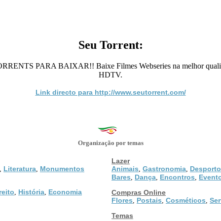
Seu Torrent:
RA BAIXAR!! Baixe Filmes Webseries na melhor qualidade da
HDTV.
Link directo para http://www.seutorrent.com/
Organização por temas
Lazer
Literatura
Monumentos
Animais
Gastronomia
Desporto
,
,
,
,
Bares
Dança
Encontros
Event
,
,
,
reito
História
Economia
,
,
Compras Online
Flores
Postais
Cosméticos
Ser
,
,
,
Temas