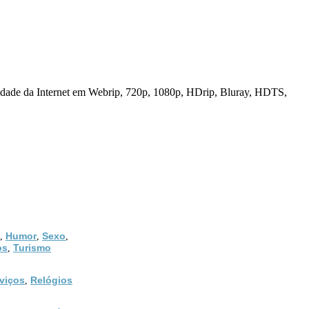
 Internet em Webrip, 720p, 1080p, HDrip, Bluray, HDTS,
Humor
Sexo
,
,
,
os
Turismo
,
viços
Relógios
,