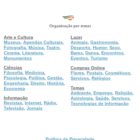
Organização por temas
Arte e Cultura
Lazer
Museus
Agendas Culturais
Animais
Gastronomia
,
,
,
,
Fotografia
Música
Teatro
Desporto
Humor
Sexo
,
,
,
,
,
,
Cinema
Literatura
Bares
Dança
Encontros
,
,
,
,
,
Monumentos
Eventos
Turismo
,
Ciências
Compras Online
Filosofia
Medicina
,
,
Flores
Postais
Cosméticos
,
,
,
Psicologia
Política
Gestão
,
,
,
Serviços
Relógios
,
Engenharia
Direito
História
,
,
,
Temas
Economia
Ambiente
Emprego
Religião
,
,
,
Informação
Astrologia
Saúde
Serviços
,
,
,
Revistas
Internet
Rádio
,
,
,
Tecnologias de Informação
Televisão
Jornais
,
Política de Privacidade