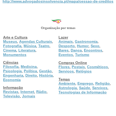
http://www.advogadosinsolvencia.pt/mapa/cessao-de-creditos
Organização por temas
Arte e Cultura
Lazer
Museus
Agendas Culturais
Animais
Gastronomia
,
,
,
,
Fotografia
Música
Teatro
Desporto
Humor
Sexo
,
,
,
,
,
,
Cinema
Literatura
Bares
Dança
Encontros
,
,
,
,
,
Monumentos
Eventos
Turismo
,
Ciências
Compras Online
Filosofia
Medicina
,
,
Flores
Postais
Cosméticos
,
,
,
Psicologia
Política
Gestão
,
,
,
Serviços
Relógios
,
Engenharia
Direito
História
,
,
,
Temas
Economia
Ambiente
Emprego
Religião
,
,
,
Informação
Astrologia
Saúde
Serviços
,
,
,
Revistas
Internet
Rádio
,
,
,
Tecnologias de Informação
Televisão
Jornais
,