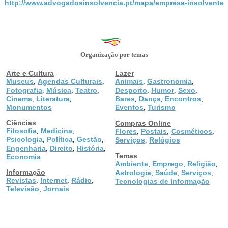
http://www.advogadosinsolvencia.pt/mapa/empresa-insolvente
Organização por temas
Arte e Cultura
Lazer
Museus
Agendas Culturais
Animais
Gastronomia
,
,
,
,
Fotografia
Música
Teatro
Desporto
Humor
Sexo
,
,
,
,
,
,
Cinema
Literatura
Bares
Dança
Encontros
,
,
,
,
,
Monumentos
Eventos
Turismo
,
Ciências
Compras Online
Filosofia
Medicina
,
,
Flores
Postais
Cosméticos
,
,
,
Psicologia
Política
Gestão
,
,
,
Serviços
Relógios
,
Engenharia
Direito
História
,
,
,
Temas
Economia
Ambiente
Emprego
Religião
,
,
,
Informação
Astrologia
Saúde
Serviços
,
,
,
Revistas
Internet
Rádio
,
,
,
Tecnologias de Informação
Televisão
Jornais
,