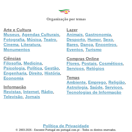
Organização por temas
Arte e Cultura
Lazer
Museus
Agendas Culturais
Animais
Gastronomia
,
,
,
,
Fotografia
Música
Teatro
Desporto
Humor
Sexo
,
,
,
,
,
,
Cinema
Literatura
Bares
Dança
Encontros
,
,
,
,
,
Monumentos
Eventos
Turismo
,
Ciências
Compras Online
Filosofia
Medicina
,
,
Flores
Postais
Cosméticos
,
,
,
Psicologia
Política
Gestão
,
,
,
Serviços
Relógios
,
Engenharia
Direito
História
,
,
,
Temas
Economia
Ambiente
Emprego
Religião
,
,
,
Informação
Astrologia
Saúde
Serviços
,
,
,
Revistas
Internet
Rádio
,
,
,
Tecnologias de Informação
Televisão
Jornais
,
Política de Privacidade
© 2003-2026 - Encontre Portugal em portugal.com.pt - Todos os direitos reservados.